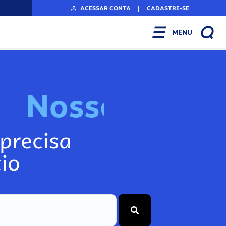
ACESSAR CONTA
|
CADASTRE-SE
MENU
o
s
s
o
s
I
n
f
N
precisa
io