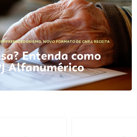
,
EMPREENDEDORISMO
,
NOVO FORMATO DE CNPJ
,
RECEITA
esa? Entenda como
PJ Alfanumérico