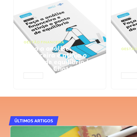
GESTÃO FINANCEIRA
Faça a análise
GESTÃO
financeira e atinja o
Faça
ponto de equilíbrio |
seu 
Prompts ChatGPT
Cha
ACESSAR
ACESS
ÚLTIMOS ARTIGOS