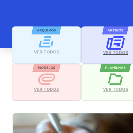
ARQUIVOS
ARTIGOS
VER TODOS
VER TODOS
MODELOS
PLANILHAS
VER TODOS
VER TODOS