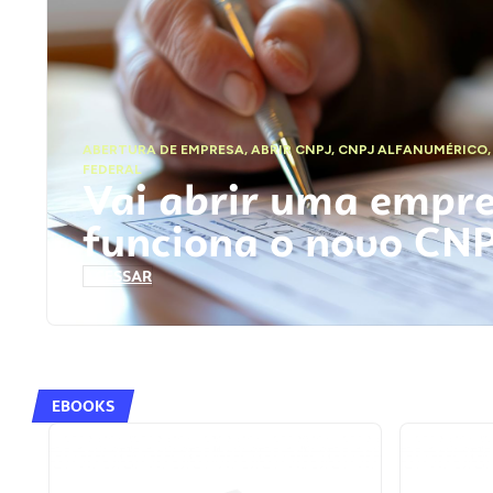
ABERTURA DE EMPRESA
,
ABRIR CNPJ
,
CNPJ ALFANUMÉRICO
FEDERAL
Vai abrir uma empr
funciona o novo CN
ACESSAR
EBOOKS