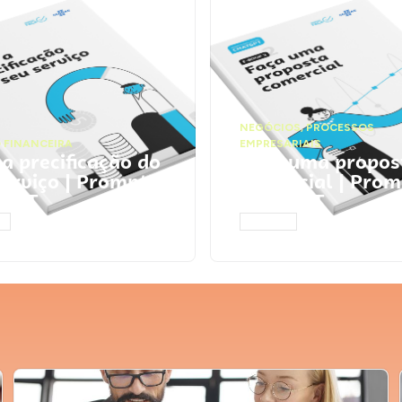
NEGÓCIOS
,
PROCESSOS
 FINANCEIRA
EMPRESARIAIS
 a precificação do
Faça uma propos
serviço | Prompts
comercial | Prom
tGPT
ChatGPT
AR
ACESSAR