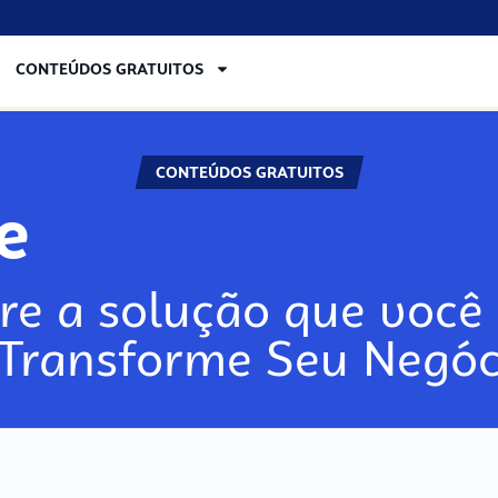
CONTEÚDOS GRATUITOS
CONTEÚDOS GRATUITOS
lore
re a solução que você 
 Transforme Seu Negóc