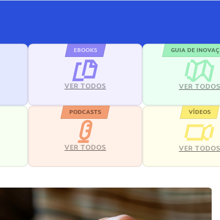
EBOOKS
GUIA DE INOVA
VER TODOS
VER TODO
PODCASTS
VÍDEOS
VER TODOS
VER TODO