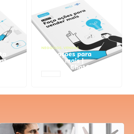
NEGÓCIOS
,
VENDAS
ta
Faça ações para
pts
vender mais |
Prompts ChatGPT
ACESSAR