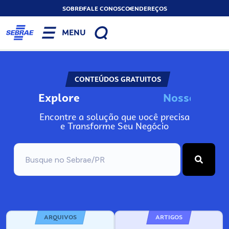
SOBRE
FALE CONOSCO
ENDEREÇOS
MENU
CONTEÚDOS GRATUITOS
Explore
N
o
s
s
o
s
I
n
f
o
Encontre a solução que você precisa
e Transforme Seu Negócio
ARQUIVOS
ARTIGOS