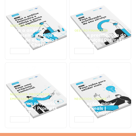
GESTÃO FINANCEIRA
Faça a análise
GESTÃO FINANCEIRA
financeira e atinja o
Faça a precificação do
ponto de equilíbrio |
seu serviço | Prompts
Prompts ChatGPT
ChatGPT
ACESSAR
ACESSAR
NEGÓCIOS
,
PROCESSOS
EMPRESARIAIS
NEGÓCIOS
,
VENDAS
Faça uma proposta
Faça ações para
comercial | Prompts
vender mais |
ChatGPT
Prompts ChatGPT
ACESSAR
ACESSAR