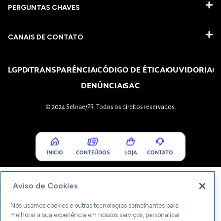
PERGUNTAS CHAVES​
CANAIS DE CONTATO
LGPD
TRANSPARÊNCIA
CÓDIGO DE ÉTICA
OUVIDORIA
DENÚNCIA
SAC
© 2024 Sebrae/PR. Todos os direitos reservados.
INICIO
CONTEÚDOS
LOJA
CONTATO
Aviso de Cookies
Nós usamos cookies e outras tecnologias semelhantes para
melhorar a sua experiência em nossos serviços, personalizar