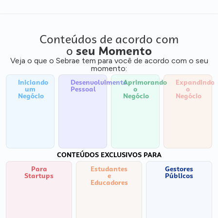
Conteúdos de acordo com
o
seu Momento
Veja o que o Sebrae tem para você de acordo com o seu
momento:
Iniciando
Desenvolvimento
Aprimorando
Expandindo
um
Pessoal
o
o
Negócio
Negócio
Negócio
CONTEÚDOS EXCLUSIVOS PARA
Para
Estudantes
Gestores
Startups
e
Públicos
Educadores