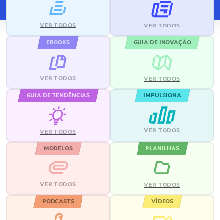
VER TODOS
VER TODOS
EBOOKS
GUIA DE INOVAÇÃO
VER TODOS
VER TODOS
GUIA DE TENDÊNCIAS
IMPULSIONA
VER TODOS
VER TODOS
MODELOS
PLANILHAS
VER TODOS
VER TODOS
PODCASTS
VÍDEOS