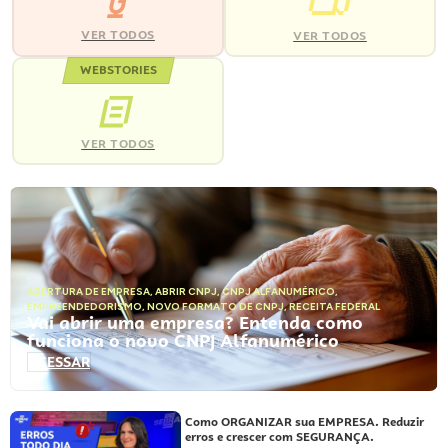
VER TODOS
VER TODOS
WEBSTORIES
VER TODOS
ABERTURA DE EMPRESA
,
ABRIR CNPJ
,
CNPJ ALFANUMÉRICO
,
EMPREENDEDORISMO
,
NOVO FORMATO DE CNPJ
,
RECEITA FEDERAL
Vai abrir uma empresa? Entenda como
funciona o novo CNPJ Alfanumérico
ACESSAR
Como ORGANIZAR sua EMPRESA. Reduzir
erros e crescer com SEGURANÇA.