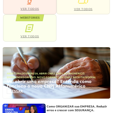
VER TODOS
VER TODOS
WEBSTORIES
VER TODOS
ABERTURA DE EMPRESA
,
ABRIR CNPJ
,
CNPJ ALFANUMÉRICO
,
EMPREENDEDORISMO
,
NOVO FORMATO DE CNPJ
,
RECEITA FEDERAL
Vai abrir uma empresa? Entenda como
funciona o novo CNPJ Alfanumérico
ACESSAR
Como ORGANIZAR sua EMPRESA. Reduzir
erros e crescer com SEGURANÇA.