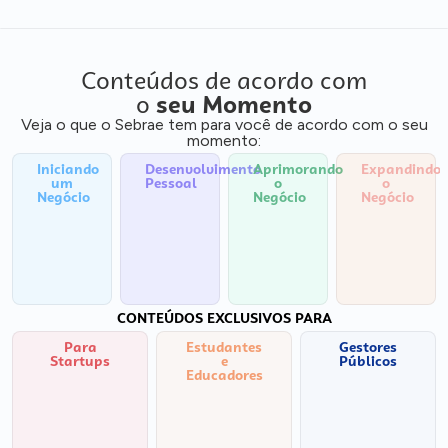
Conteúdos de acordo com
o
seu Momento
Veja o que o Sebrae tem para você de acordo com o seu
momento:
Iniciando
Desenvolvimento
Aprimorando
Expandindo
um
Pessoal
o
o
Negócio
Negócio
Negócio
CONTEÚDOS EXCLUSIVOS PARA
Para
Estudantes
Gestores
Startups
e
Públicos
Educadores