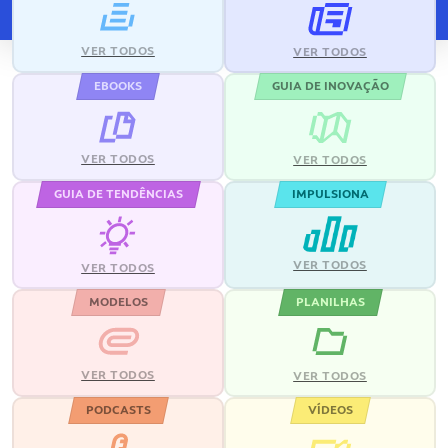
VER TODOS
VER TODOS
EBOOKS
GUIA DE INOVAÇÃO
VER TODOS
VER TODOS
GUIA DE TENDÊNCIAS
IMPULSIONA
VER TODOS
VER TODOS
MODELOS
PLANILHAS
VER TODOS
VER TODOS
PODCASTS
VÍDEOS