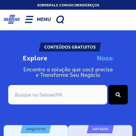
SOBRE
FALE CONOSCO
ENDEREÇOS
MENU
CONTEÚDOS GRATUITOS
Explore
N
o
s
s
o
s
I
n
f
o
Encontre a solução que você precisa
e Transforme Seu Negócio
ARQUIVOS
ARTIGOS