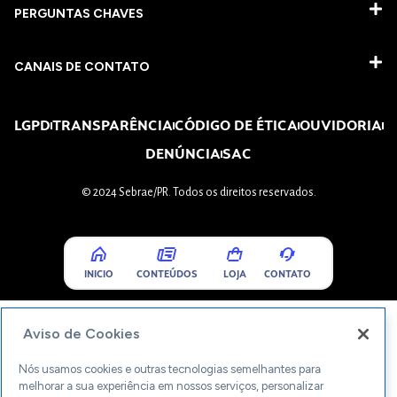
PERGUNTAS CHAVES​
CANAIS DE CONTATO
LGPD
TRANSPARÊNCIA
CÓDIGO DE ÉTICA
OUVIDORIA
DENÚNCIA
SAC
© 2024 Sebrae/PR. Todos os direitos reservados.
INICIO
CONTEÚDOS
LOJA
CONTATO
Aviso de Cookies
Nós usamos cookies e outras tecnologias semelhantes para
melhorar a sua experiência em nossos serviços, personalizar