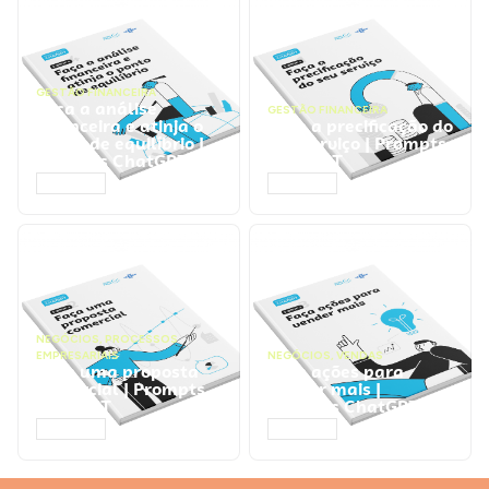
GESTÃO FINANCEIRA
Faça a análise
GESTÃO FINANCEIRA
financeira e atinja o
Faça a precificação do
ponto de equilíbrio |
seu serviço | Prompts
Prompts ChatGPT
ChatGPT
ACESSAR
ACESSAR
NEGÓCIOS
,
PROCESSOS
EMPRESARIAIS
NEGÓCIOS
,
VENDAS
Faça uma proposta
Faça ações para
comercial | Prompts
vender mais |
ChatGPT
Prompts ChatGPT
ACESSAR
ACESSAR