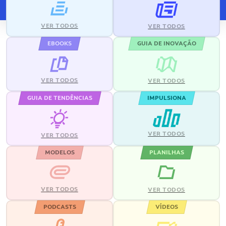
VER TODOS
VER TODOS
EBOOKS
GUIA DE INOVAÇÃO
VER TODOS
VER TODOS
GUIA DE TENDÊNCIAS
IMPULSIONA
VER TODOS
VER TODOS
MODELOS
PLANILHAS
VER TODOS
VER TODOS
PODCASTS
VÍDEOS