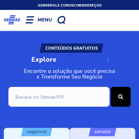
SOBRE
FALE CONOSCO
ENDEREÇOS
MENU
CONTEÚDOS GRATUITOS
Explore
N
o
s
s
o
s
A
Encontre a solução que você precisa
e Transforme Seu Negócio
ARQUIVOS
ARTIGOS