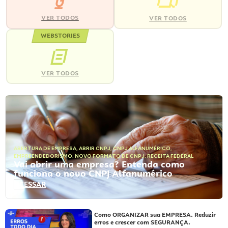
VER TODOS
VER TODOS
WEBSTORIES
VER TODOS
ABERTURA DE EMPRESA
,
ABRIR CNPJ
,
CNPJ ALFANUMÉRICO
,
EMPREENDEDORISMO
,
NOVO FORMATO DE CNPJ
,
RECEITA FEDERAL
Vai abrir uma empresa? Entenda como
funciona o novo CNPJ Alfanumérico
ACESSAR
Como ORGANIZAR sua EMPRESA. Reduzir
erros e crescer com SEGURANÇA.