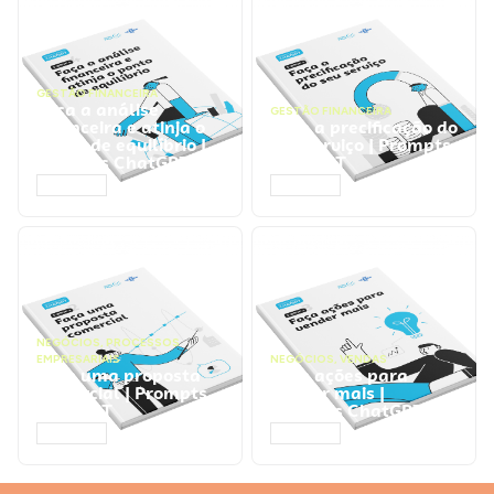
GESTÃO FINANCEIRA
Faça a análise
GESTÃO FINANCEIRA
financeira e atinja o
Faça a precificação do
ponto de equilíbrio |
seu serviço | Prompts
Prompts ChatGPT
ChatGPT
ACESSAR
ACESSAR
NEGÓCIOS
,
PROCESSOS
EMPRESARIAIS
NEGÓCIOS
,
VENDAS
Faça uma proposta
Faça ações para
comercial | Prompts
vender mais |
ChatGPT
Prompts ChatGPT
ACESSAR
ACESSAR