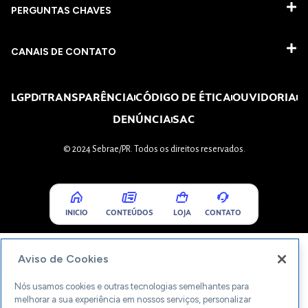
PERGUNTAS CHAVES​
CANAIS DE CONTATO
LGPD
TRANSPARÊNCIA
CÓDIGO DE ÉTICA
OUVIDORIA
DENÚNCIA
SAC
© 2024 Sebrae/PR. Todos os direitos reservados.
INICIO
CONTEÚDOS
LOJA
CONTATO
Aviso de Cookies
Nós usamos cookies e outras tecnologias semelhantes para
melhorar a sua experiência em nossos serviços, personalizar