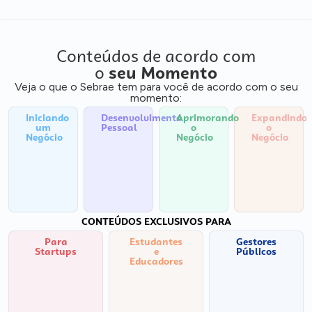
Conteúdos de acordo com
o
seu Momento
Veja o que o Sebrae tem para você de acordo com o seu
momento:
Iniciando
Desenvolvimento
Aprimorando
Expandindo
um
Pessoal
o
o
Negócio
Negócio
Negócio
CONTEÚDOS EXCLUSIVOS PARA
Para
Estudantes
Gestores
Startups
e
Públicos
Educadores