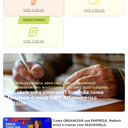
VER TODOS
VER TODOS
WEBSTORIES
VER TODOS
ABERTURA DE EMPRESA
,
ABRIR CNPJ
,
CNPJ ALFANUMÉRICO
,
EMPREENDEDORISMO
,
NOVO FORMATO DE CNPJ
,
RECEITA FEDERAL
Vai abrir uma empresa? Entenda como
funciona o novo CNPJ Alfanumérico
ACESSAR
Como ORGANIZAR sua EMPRESA. Reduzir
erros e crescer com SEGURANÇA.