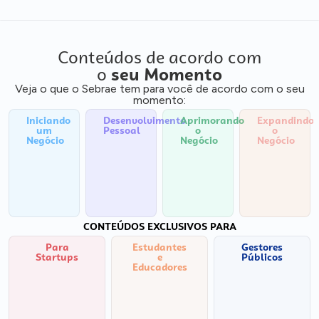
Conteúdos de acordo com
o
seu Momento
Veja o que o Sebrae tem para você de acordo com o seu
momento:
Iniciando
Desenvolvimento
Aprimorando
Expandindo
um
Pessoal
o
o
Negócio
Negócio
Negócio
CONTEÚDOS EXCLUSIVOS PARA
Para
Estudantes
Gestores
Startups
e
Públicos
Educadores