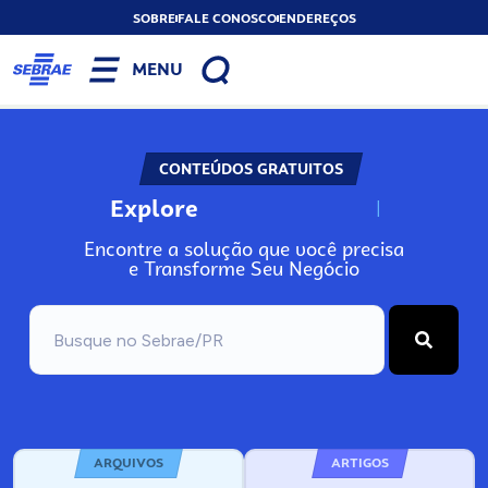
SOBRE
FALE CONOSCO
ENDEREÇOS
MENU
CONTEÚDOS GRATUITOS
Explore
N
o
s
s
o
s
A
Encontre a solução que você precisa
e Transforme Seu Negócio
ARQUIVOS
ARTIGOS