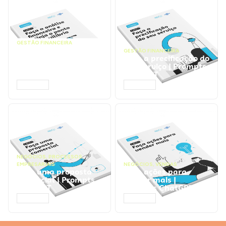
GESTÃO FINANCEIRA
Faça a análise
GESTÃO FINANCEIRA
financeira e atinja o
Faça a precificação do
ponto de equilíbrio |
seu serviço | Prompts
Prompts ChatGPT
ChatGPT
ACESSAR
ACESSAR
NEGÓCIOS
,
PROCESSOS
EMPRESARIAIS
NEGÓCIOS
,
VENDAS
Faça uma proposta
Faça ações para
comercial | Prompts
vender mais |
ChatGPT
Prompts ChatGPT
ACESSAR
ACESSAR