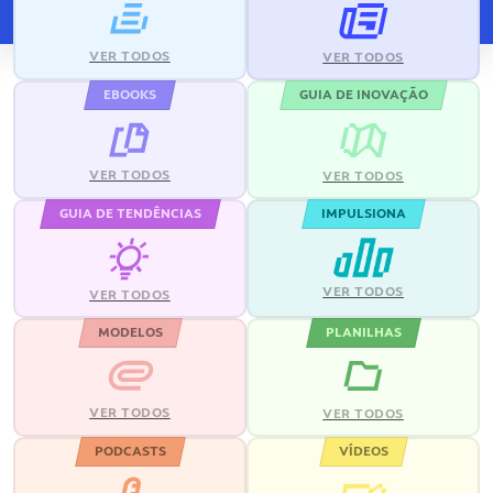
VER TODOS
VER TODOS
EBOOKS
GUIA DE INOVAÇÃO
VER TODOS
VER TODOS
GUIA DE TENDÊNCIAS
IMPULSIONA
VER TODOS
VER TODOS
MODELOS
PLANILHAS
VER TODOS
VER TODOS
PODCASTS
VÍDEOS