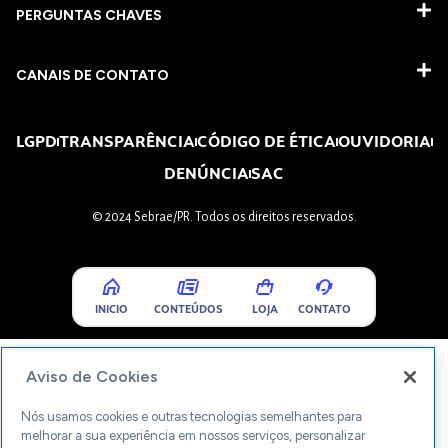
PERGUNTAS CHAVES​
CANAIS DE CONTATO
LGPD
TRANSPARÊNCIA
CÓDIGO DE ÉTICA
OUVIDORIA
DENÚNCIA
SAC
© 2024 Sebrae/PR. Todos os direitos reservados.
INICIO
CONTEÚDOS
LOJA
CONTATO
Aviso de Cookies
Nós usamos cookies e outras tecnologias semelhantes para
melhorar a sua experiência em nossos serviços, personalizar