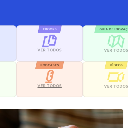
EBOOKS
GUIA DE INOVA
VER TODOS
VER TODO
PODCASTS
VÍDEOS
VER TODOS
VER TODO