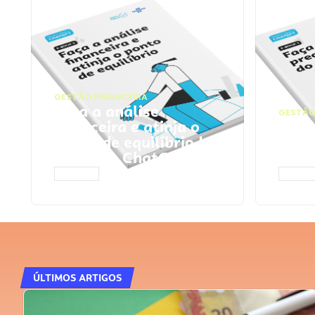
GESTÃO FINANCEIRA
Faça a análise
GESTÃO
financeira e atinja o
Faça
ponto de equilíbrio |
seu 
Prompts ChatGPT
Cha
ACESSAR
ACESS
ÚLTIMOS ARTIGOS