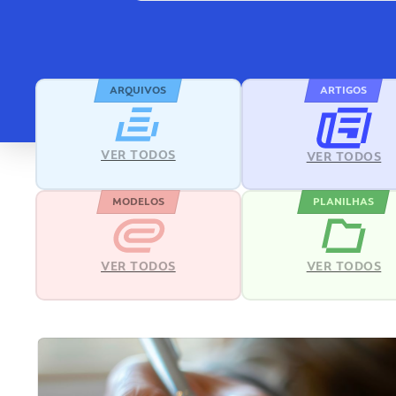
ARQUIVOS
ARTIGOS
VER TODOS
VER TODOS
MODELOS
PLANILHAS
VER TODOS
VER TODOS