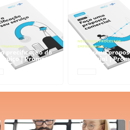
NEGÓCIOS
,
PROCESSOS
 FINANCEIRA
EMPRESARIAIS
 a precificação do
Faça uma propos
serviço | Prompts
comercial | Prom
tGPT
ChatGPT
AR
ACESSAR