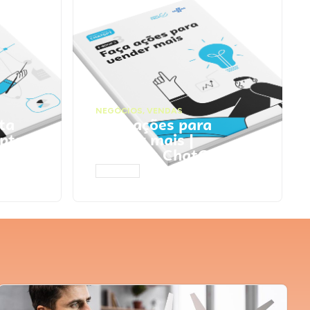
NEGÓCIOS
,
VENDAS
ta
Faça ações para
pts
vender mais |
Prompts ChatGPT
ACESSAR