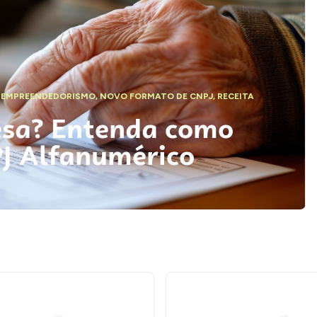
,
EMPREENDEDORISMO
,
NOVO FORMATO DE CNPJ
,
RECEITA
esa? Entenda como
PJ Alfanumérico