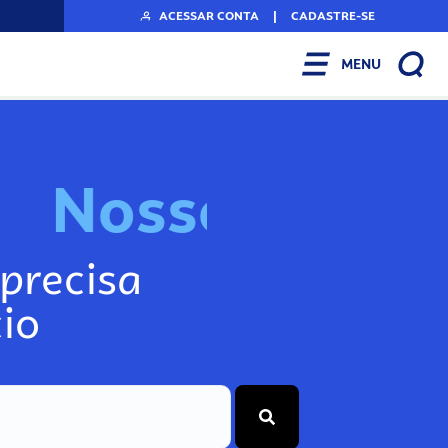
ACESSAR CONTA
|
CADASTRE-SE
MENU
N
o
s
s
o
s
I
n
f
o
g
precisa
io