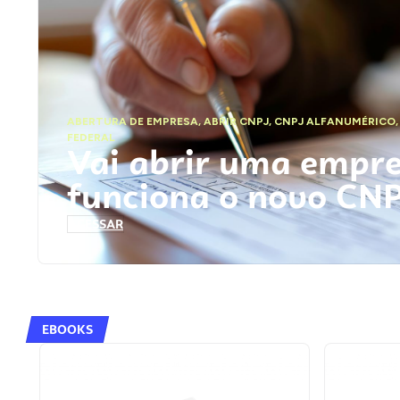
ABERTURA DE EMPRESA
,
ABRIR CNPJ
,
CNPJ ALFANUMÉRICO
FEDERAL
Vai abrir uma empr
funciona o novo CN
ACESSAR
EBOOKS