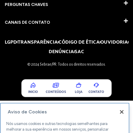
PERGUNTAS CHAVES​
CANAIS DE CONTATO
LGPD
TRANSPARÊNCIA
CÓDIGO DE ÉTICA
OUVIDORIA
DENÚNCIA
SAC
© 2024 Sebrae/PR. Todos os direitos reservados.
INICIO
CONTEÚDOS
LOJA
CONTATO
Aviso de Cookies
Nós usamos cookies e outras tecnologias semelhantes para
melhorar a sua experiência em nossos serviços, personalizar