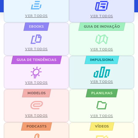
VER TODOS
VER TODOS
EBOOKS
GUIA DE INOVAÇÃO
VER TODOS
VER TODOS
GUIA DE TENDÊNCIAS
IMPULSIONA
VER TODOS
VER TODOS
MODELOS
PLANILHAS
VER TODOS
VER TODOS
PODCASTS
VÍDEOS