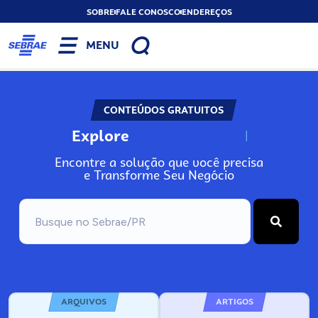
SOBRE
FALE CONOSCO
ENDEREÇOS
MENU
CONTEÚDOS GRATUITOS
Explore
N
o
s
s
o
s
A
Encontre a solução que você precisa
e Transforme Seu Negócio
ARQUIVOS
ARTIGOS