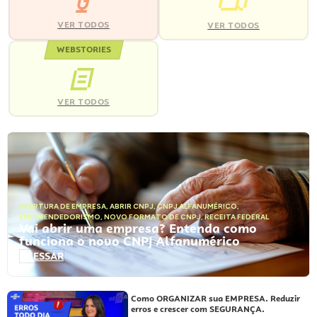
VER TODOS
VER TODOS
WEBSTORIES
VER TODOS
ABERTURA DE EMPRESA
,
ABRIR CNPJ
,
CNPJ ALFANUMÉRICO
,
EMPREENDEDORISMO
,
NOVO FORMATO DE CNPJ
,
RECEITA FEDERAL
Vai abrir uma empresa? Entenda como
funciona o novo CNPJ Alfanumérico
ACESSAR
Como ORGANIZAR sua EMPRESA. Reduzir
erros e crescer com SEGURANÇA.