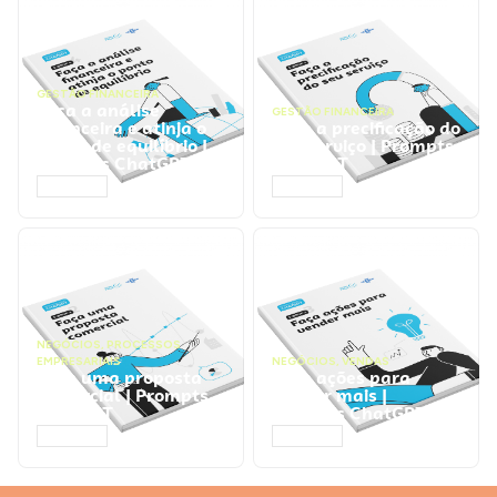
GESTÃO FINANCEIRA
Faça a análise
GESTÃO FINANCEIRA
financeira e atinja o
Faça a precificação do
ponto de equilíbrio |
seu serviço | Prompts
Prompts ChatGPT
ChatGPT
ACESSAR
ACESSAR
NEGÓCIOS
,
PROCESSOS
EMPRESARIAIS
NEGÓCIOS
,
VENDAS
Faça uma proposta
Faça ações para
comercial | Prompts
vender mais |
ChatGPT
Prompts ChatGPT
ACESSAR
ACESSAR