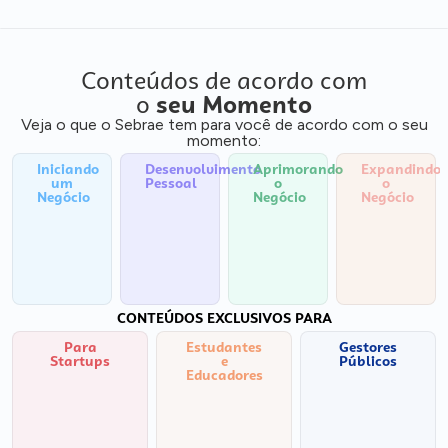
Conteúdos de acordo com
o
seu Momento
Veja o que o Sebrae tem para você de acordo com o seu
momento:
Iniciando
Desenvolvimento
Aprimorando
Expandindo
um
Pessoal
o
o
Negócio
Negócio
Negócio
CONTEÚDOS EXCLUSIVOS PARA
Para
Estudantes
Gestores
Startups
e
Públicos
Educadores