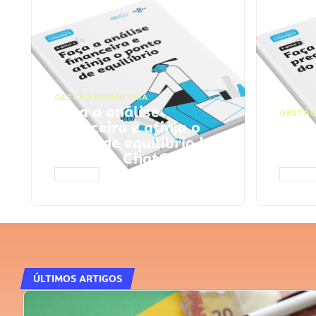
GESTÃO FINANCEIRA
Faça a análise
GESTÃO
financeira e atinja o
Faça
ponto de equilíbrio |
seu 
Prompts ChatGPT
Cha
ACESSAR
ACESS
ÚLTIMOS ARTIGOS