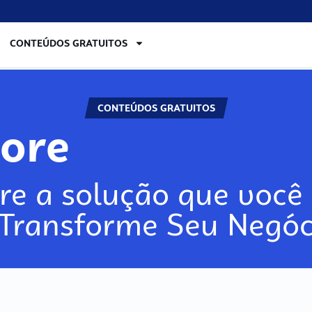
CONTEÚDOS GRATUITOS
CONTEÚDOS GRATUITOS
lore
re a solução que você 
 Transforme Seu Negóc