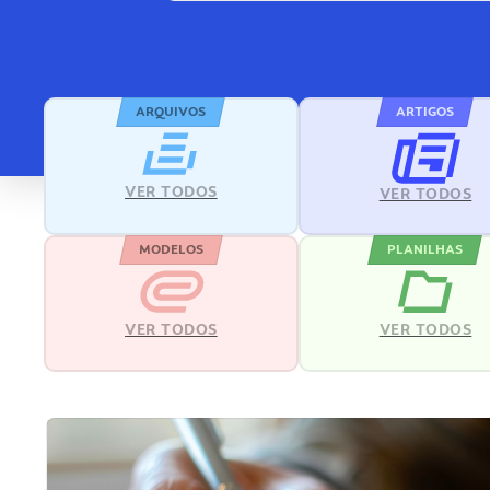
ARQUIVOS
ARTIGOS
VER TODOS
VER TODOS
MODELOS
PLANILHAS
VER TODOS
VER TODOS