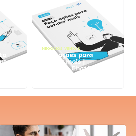
NEGÓCIOS
,
VENDAS
ta
Faça ações para
pts
vender mais |
Prompts ChatGPT
ACESSAR