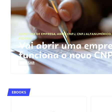
ABERTURA DE EMPRESA
,
ABRIR CNPJ
,
CNPJ ALFANUMÉRICO
FEDERAL
Vai abrir uma empr
funciona o novo CN
ACESSAR
EBOOKS