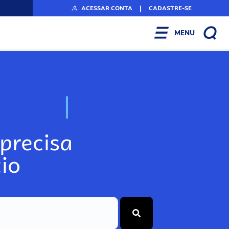
ACESSAR CONTA
|
CADASTRE-SE
MENU
N
o
s
s
o
s
A
r
precisa
io