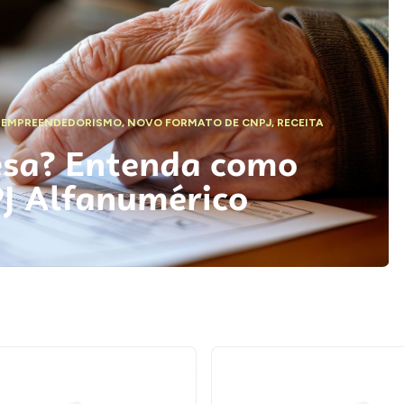
,
EMPREENDEDORISMO
,
NOVO FORMATO DE CNPJ
,
RECEITA
esa? Entenda como
PJ Alfanumérico