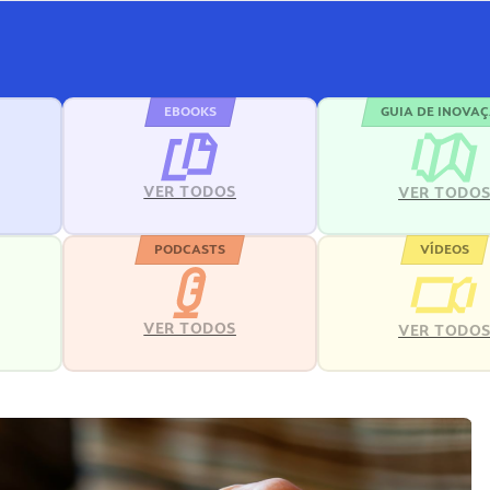
EBOOKS
GUIA DE INOVA
VER TODOS
VER TODO
PODCASTS
VÍDEOS
VER TODOS
VER TODO