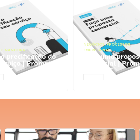
NEGÓCIOS
,
PROCESSOS
 FINANCEIRA
EMPRESARIAIS
 a precificação do
Faça uma propos
serviço | Prompts
comercial | Prom
tGPT
ChatGPT
AR
ACESSAR