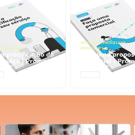
NEGÓCIOS
,
PROCESSOS
 FINANCEIRA
EMPRESARIAIS
 a precificação do
Faça uma propos
serviço | Prompts
comercial | Prom
tGPT
ChatGPT
AR
ACESSAR