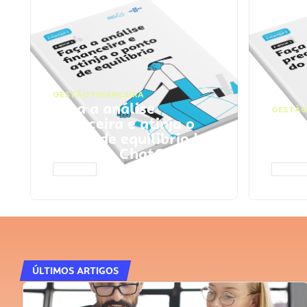
GESTÃO FINANCEIRA
Faça a análise
GESTÃO
financeira e atinja o
Faça
ponto de equilíbrio |
seu 
Prompts ChatGPT
Cha
ACESSAR
ACESS
ÚLTIMOS ARTIGOS