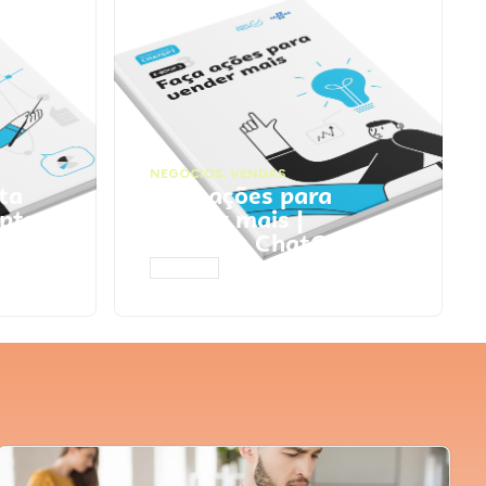
NEGÓCIOS
,
VENDAS
ta
Faça ações para
pts
vender mais |
Prompts ChatGPT
ACESSAR