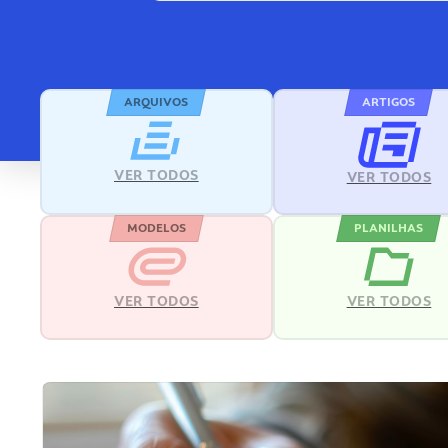
ARQUIVOS
ARTIGOS
VER TODOS
VER TODOS
MODELOS
PLANILHAS
VER TODOS
VER TODOS