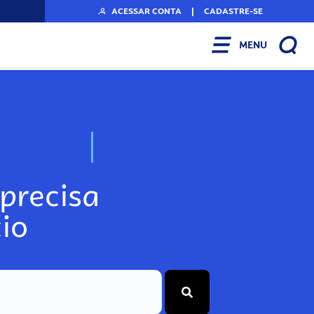
ACESSAR CONTA
|
CADASTRE-SE
MENU
N
o
s
s
o
s
A
r
precisa
io