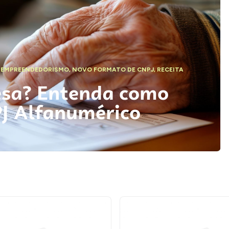
,
EMPREENDEDORISMO
,
NOVO FORMATO DE CNPJ
,
RECEITA
esa? Entenda como
PJ Alfanumérico