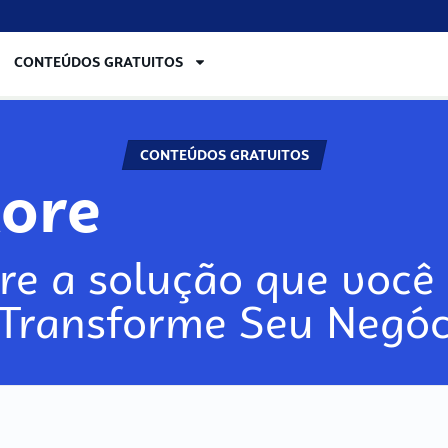
CONTEÚDOS GRATUITOS
CONTEÚDOS GRATUITOS
lore
re a solução que você 
 Transforme Seu Negóc