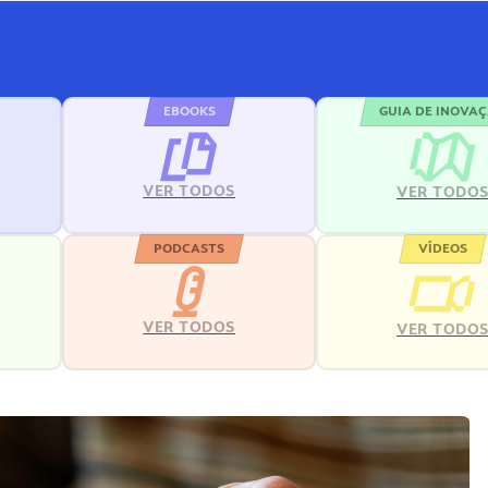
EBOOKS
GUIA DE INOVA
VER TODOS
VER TODO
PODCASTS
VÍDEOS
VER TODOS
VER TODO