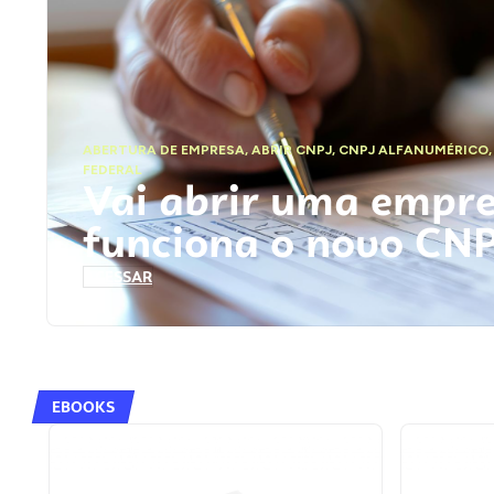
ABERTURA DE EMPRESA
,
ABRIR CNPJ
,
CNPJ ALFANUMÉRICO
FEDERAL
Vai abrir uma empr
funciona o novo CN
ACESSAR
EBOOKS