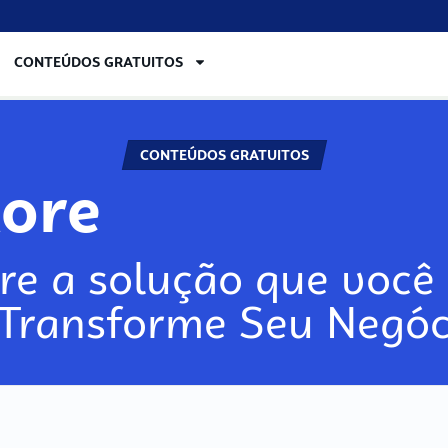
CONTEÚDOS GRATUITOS
CONTEÚDOS GRATUITOS
lore
re a solução que você 
 Transforme Seu Negóc