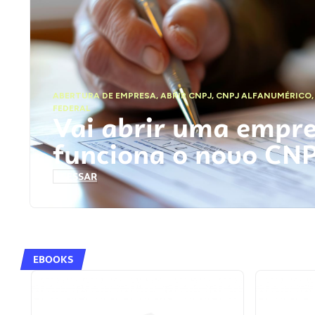
ABERTURA DE EMPRESA
,
ABRIR CNPJ
,
CNPJ ALFANUMÉRICO
FEDERAL
Vai abrir uma empr
funciona o novo CN
ACESSAR
EBOOKS