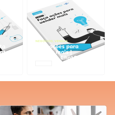
NEGÓCIOS
,
VENDAS
ta
Faça ações para
pts
vender mais |
Prompts ChatGPT
ACESSAR