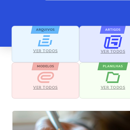
ARQUIVOS
ARTIGOS
VER TODOS
VER TODOS
MODELOS
PLANILHAS
VER TODOS
VER TODOS