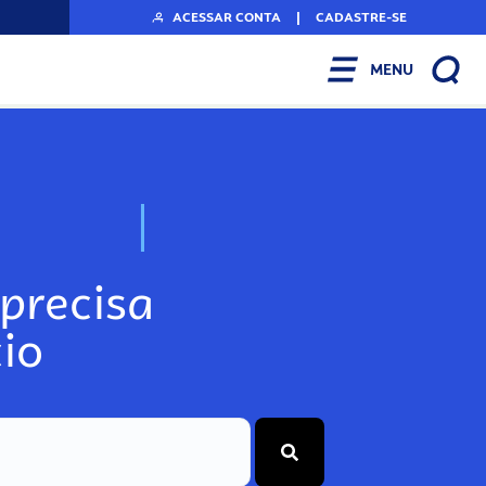
ACESSAR CONTA
|
CADASTRE-SE
MENU
N
o
s
s
o
s
A
r
precisa
io