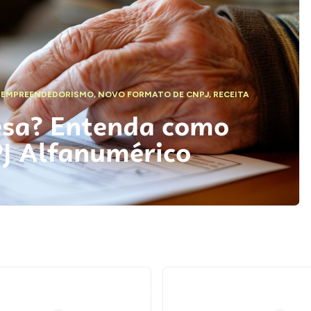
,
EMPREENDEDORISMO
,
NOVO FORMATO DE CNPJ
,
RECEITA
esa? Entenda como
PJ Alfanumérico