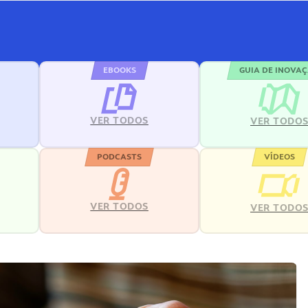
EBOOKS
GUIA DE INOVA
VER TODOS
VER TODO
PODCASTS
VÍDEOS
VER TODOS
VER TODO