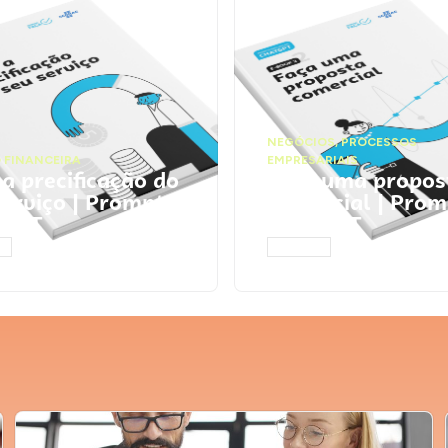
NEGÓCIOS
,
PROCESSOS
 FINANCEIRA
EMPRESARIAIS
 a precificação do
Faça uma propos
serviço | Prompts
comercial | Prom
tGPT
ChatGPT
AR
ACESSAR