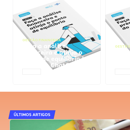
GESTÃO FINANCEIRA
Faça a análise
GESTÃO
financeira e atinja o
Faça
ponto de equilíbrio |
seu 
Prompts ChatGPT
Cha
ACESSAR
ACESS
ÚLTIMOS ARTIGOS