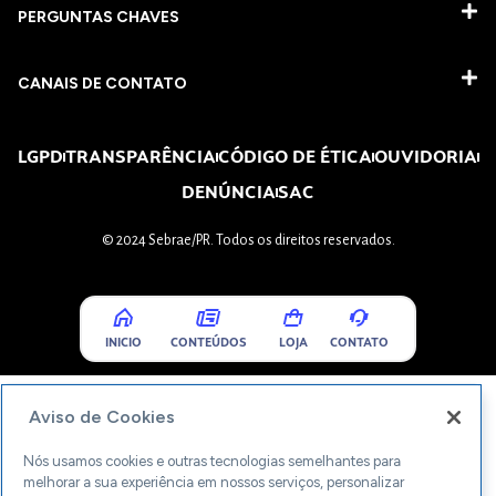
PERGUNTAS CHAVES​
CANAIS DE CONTATO
LGPD
TRANSPARÊNCIA
CÓDIGO DE ÉTICA
OUVIDORIA
DENÚNCIA
SAC
© 2024 Sebrae/PR. Todos os direitos reservados.
INICIO
CONTEÚDOS
LOJA
CONTATO
Aviso de Cookies
Nós usamos cookies e outras tecnologias semelhantes para
melhorar a sua experiência em nossos serviços, personalizar