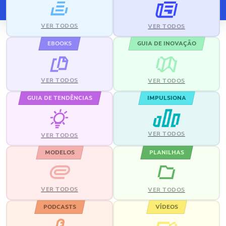
VER TODOS
VER TODOS
EBOOKS
GUIA DE INOVAÇÃO
VER TODOS
VER TODOS
GUIA DE TENDÊNCIAS
IMPULSIONA
VER TODOS
VER TODOS
MODELOS
PLANILHAS
VER TODOS
VER TODOS
PODCASTS
VÍDEOS