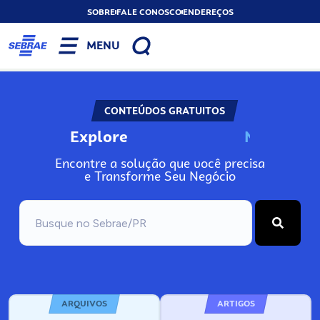
SOBRE
FALE CONOSCO
ENDEREÇOS
MENU
CONTEÚDOS GRATUITOS
Explore
N
o
s
s
o
s
A
Encontre a solução que você precisa
e Transforme Seu Negócio
ARQUIVOS
ARTIGOS