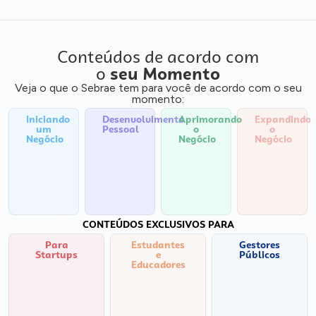
Conteúdos de acordo com
o
seu Momento
Veja o que o Sebrae tem para você de acordo com o seu
momento:
Iniciando
Desenvolvimento
Aprimorando
Expandindo
um
Pessoal
o
o
Negócio
Negócio
Negócio
CONTEÚDOS EXCLUSIVOS PARA
Para
Estudantes
Gestores
Startups
e
Públicos
Educadores