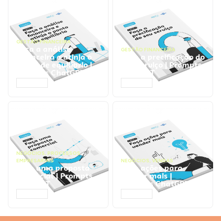
GESTÃO FINANCEIRA
Faça a análise
GESTÃO FINANCEIRA
financeira e atinja o
Faça a precificação do
ponto de equilíbrio |
seu serviço | Prompts
Prompts ChatGPT
ChatGPT
ACESSAR
ACESSAR
NEGÓCIOS
,
PROCESSOS
EMPRESARIAIS
NEGÓCIOS
,
VENDAS
Faça uma proposta
Faça ações para
comercial | Prompts
vender mais |
ChatGPT
Prompts ChatGPT
ACESSAR
ACESSAR