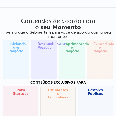
Conteúdos de acordo com
o
seu Momento
Veja o que o Sebrae tem para você de acordo com o seu
momento:
Iniciando
Desenvolvimento
Aprimorando
Expandindo
um
Pessoal
o
o
Negócio
Negócio
Negócio
CONTEÚDOS EXCLUSIVOS PARA
Para
Estudantes
Gestores
Startups
e
Públicos
Educadores