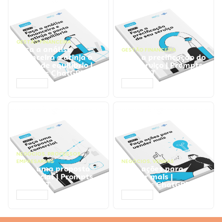
GESTÃO FINANCEIRA
Faça a análise
GESTÃO FINANCEIRA
financeira e atinja o
Faça a precificação do
ponto de equilíbrio |
seu serviço | Prompts
Prompts ChatGPT
ChatGPT
ACESSAR
ACESSAR
NEGÓCIOS
,
PROCESSOS
EMPRESARIAIS
NEGÓCIOS
,
VENDAS
Faça uma proposta
Faça ações para
comercial | Prompts
vender mais |
ChatGPT
Prompts ChatGPT
ACESSAR
ACESSAR