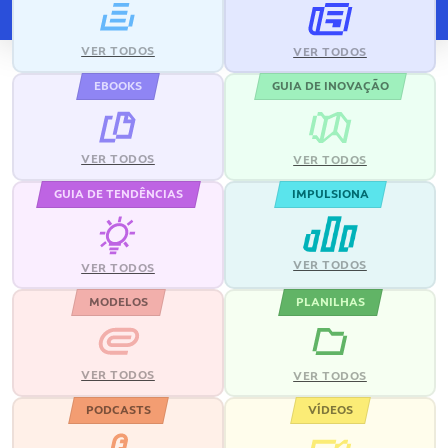
VER TODOS
VER TODOS
EBOOKS
GUIA DE INOVAÇÃO
VER TODOS
VER TODOS
GUIA DE TENDÊNCIAS
IMPULSIONA
VER TODOS
VER TODOS
MODELOS
PLANILHAS
VER TODOS
VER TODOS
PODCASTS
VÍDEOS