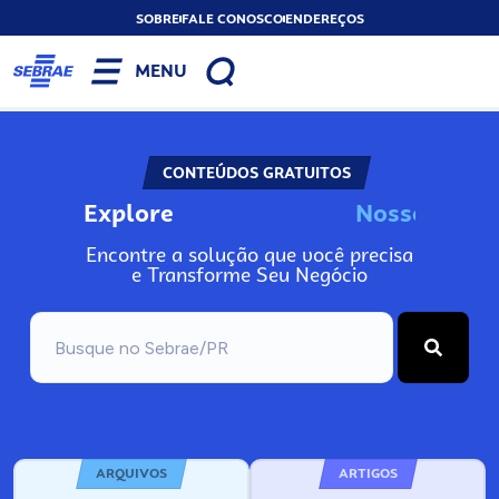
SOBRE
FALE CONOSCO
ENDEREÇOS
MENU
CONTEÚDOS GRATUITOS
Explore
N
o
s
s
o
s
A
Encontre a solução que você precisa
e Transforme Seu Negócio
ARQUIVOS
ARTIGOS