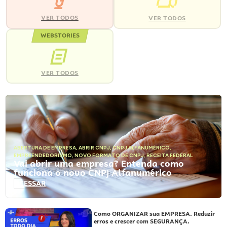
VER TODOS
VER TODOS
WEBSTORIES
VER TODOS
ABERTURA DE EMPRESA
,
ABRIR CNPJ
,
CNPJ ALFANUMÉRICO
,
EMPREENDEDORISMO
,
NOVO FORMATO DE CNPJ
,
RECEITA FEDERAL
Vai abrir uma empresa? Entenda como
funciona o novo CNPJ Alfanumérico
ACESSAR
Como ORGANIZAR sua EMPRESA. Reduzir
erros e crescer com SEGURANÇA.