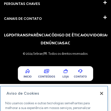
PERGUNTAS CHAVES​
CANAIS DE CONTATO
LGPD
TRANSPARÊNCIA
CÓDIGO DE ÉTICA
OUVIDORIA
DENÚNCIA
SAC
© 2024 Sebrae/PR. Todos os direitos reservados.
INICIO
CONTEÚDOS
LOJA
CONTATO
Aviso de Cookies
Nós usamos cookies e outras tecnologias semelhantes para
melhorar a sua experiência em nossos serviços, personalizar