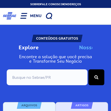
SOBRE
FALE CONOSCO
ENDEREÇOS
MENU
CONTEÚDOS GRATUITOS
Explore
N
o
s
s
o
s
I
n
f
o
Encontre a solução que você precisa
e Transforme Seu Negócio
ARQUIVOS
ARTIGOS