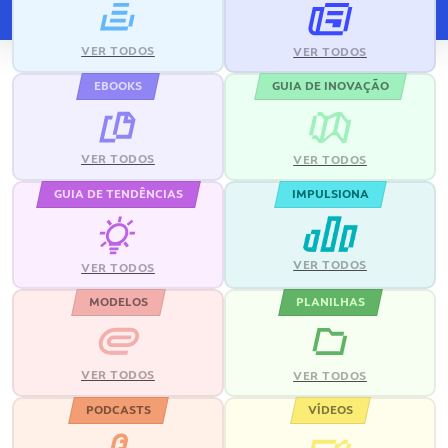
VER TODOS
VER TODOS
EBOOKS
GUIA DE INOVAÇÃO
VER TODOS
VER TODOS
GUIA DE TENDÊNCIAS
IMPULSIONA
VER TODOS
VER TODOS
MODELOS
PLANILHAS
VER TODOS
VER TODOS
PODCASTS
VÍDEOS