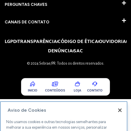
PERGUNTAS CHAVES​
CANAIS DE CONTATO
LGPD
TRANSPARÊNCIA
CÓDIGO DE ÉTICA
OUVIDORIA
DENÚNCIA
SAC
© 2024 Sebrae/PR. Todos os direitos reservados.
INICIO
CONTEÚDOS
LOJA
CONTATO
Aviso de Cookies
Nós usamos cookies e outras tecnologias semelhantes para
melhorar a sua experiência em nossos serviços, personalizar