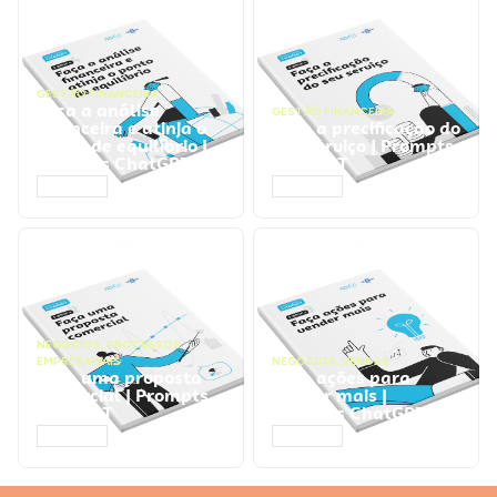
GESTÃO FINANCEIRA
Faça a análise
GESTÃO FINANCEIRA
financeira e atinja o
Faça a precificação do
ponto de equilíbrio |
seu serviço | Prompts
Prompts ChatGPT
ChatGPT
ACESSAR
ACESSAR
NEGÓCIOS
,
PROCESSOS
EMPRESARIAIS
NEGÓCIOS
,
VENDAS
Faça uma proposta
Faça ações para
comercial | Prompts
vender mais |
ChatGPT
Prompts ChatGPT
ACESSAR
ACESSAR