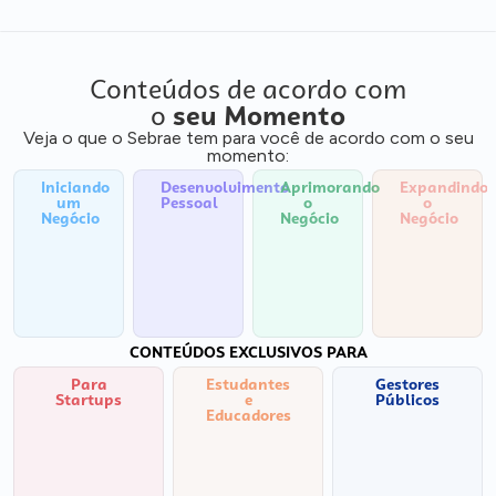
Conteúdos de acordo com
o
seu Momento
Veja o que o Sebrae tem para você de acordo com o seu
momento:
Iniciando
Desenvolvimento
Aprimorando
Expandindo
um
Pessoal
o
o
Negócio
Negócio
Negócio
CONTEÚDOS EXCLUSIVOS PARA
Para
Estudantes
Gestores
Startups
e
Públicos
Educadores