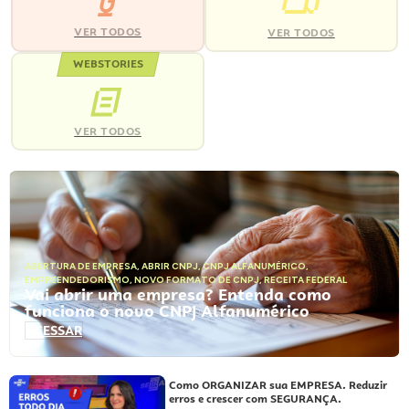
VER TODOS
VER TODOS
WEBSTORIES
VER TODOS
ABERTURA DE EMPRESA
,
ABRIR CNPJ
,
CNPJ ALFANUMÉRICO
,
EMPREENDEDORISMO
,
NOVO FORMATO DE CNPJ
,
RECEITA FEDERAL
Vai abrir uma empresa? Entenda como
funciona o novo CNPJ Alfanumérico
ACESSAR
Como ORGANIZAR sua EMPRESA. Reduzir
erros e crescer com SEGURANÇA.