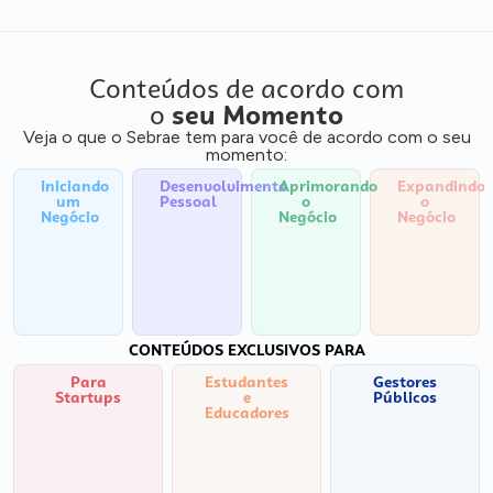
Conteúdos de acordo com
o
seu Momento
Veja o que o Sebrae tem para você de acordo com o seu
momento:
Iniciando
Desenvolvimento
Aprimorando
Expandindo
um
Pessoal
o
o
Negócio
Negócio
Negócio
CONTEÚDOS EXCLUSIVOS PARA
Para
Estudantes
Gestores
Startups
e
Públicos
Educadores