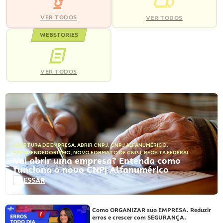
VER TODOS
VER TODOS
WEBSTORIES
VER TODOS
ABERTURA DE EMPRESA
,
ABRIR CNPJ
,
CNPJ ALFANUMÉRICO
,
EMPREENDEDORISMO
,
NOVO FORMATO DE CNPJ
,
RECEITA FEDERAL
Vai abrir uma empresa? Entenda como
funciona o novo CNPJ Alfanumérico
ACESSAR
Como ORGANIZAR sua EMPRESA. Reduzir
erros e crescer com SEGURANÇA.