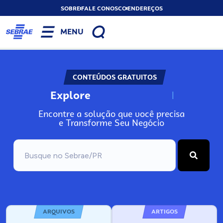
SOBRE
FALE CONOSCO
ENDEREÇOS
MENU
CONTEÚDOS GRATUITOS
Explore
N
o
s
s
o
s
A
Encontre a solução que você precisa
e Transforme Seu Negócio
ARQUIVOS
ARTIGOS