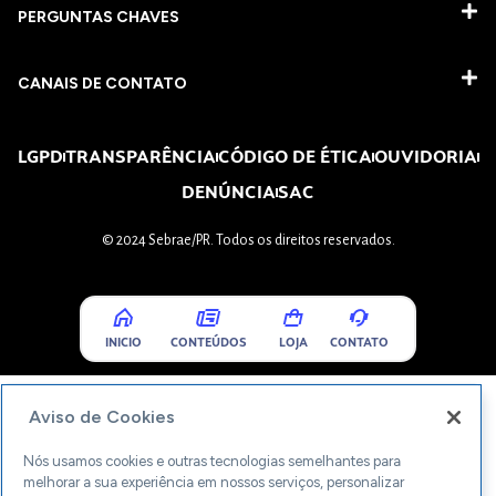
PERGUNTAS CHAVES​
CANAIS DE CONTATO
LGPD
TRANSPARÊNCIA
CÓDIGO DE ÉTICA
OUVIDORIA
DENÚNCIA
SAC
© 2024 Sebrae/PR. Todos os direitos reservados.
INICIO
CONTEÚDOS
LOJA
CONTATO
Aviso de Cookies
Nós usamos cookies e outras tecnologias semelhantes para
melhorar a sua experiência em nossos serviços, personalizar