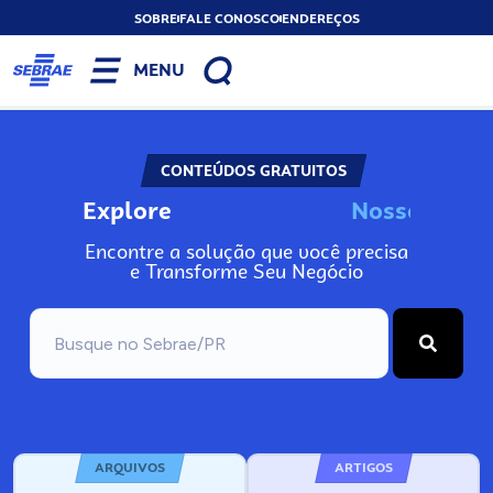
SOBRE
FALE CONOSCO
ENDEREÇOS
MENU
CONTEÚDOS GRATUITOS
Explore
N
o
s
s
o
s
I
n
f
o
Encontre a solução que você precisa
e Transforme Seu Negócio
ARQUIVOS
ARTIGOS