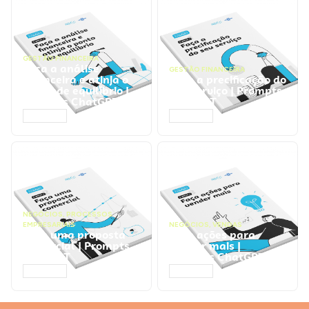
GESTÃO FINANCEIRA
Faça a análise
GESTÃO FINANCEIRA
financeira e atinja o
Faça a precificação do
ponto de equilíbrio |
seu serviço | Prompts
Prompts ChatGPT
ChatGPT
ACESSAR
ACESSAR
NEGÓCIOS
,
PROCESSOS
EMPRESARIAIS
NEGÓCIOS
,
VENDAS
Faça uma proposta
Faça ações para
comercial | Prompts
vender mais |
ChatGPT
Prompts ChatGPT
ACESSAR
ACESSAR