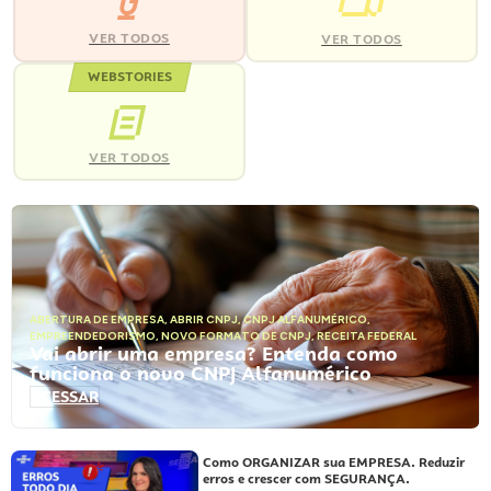
VER TODOS
VER TODOS
WEBSTORIES
VER TODOS
ABERTURA DE EMPRESA
,
ABRIR CNPJ
,
CNPJ ALFANUMÉRICO
,
EMPREENDEDORISMO
,
NOVO FORMATO DE CNPJ
,
RECEITA FEDERAL
Vai abrir uma empresa? Entenda como
funciona o novo CNPJ Alfanumérico
ACESSAR
Como ORGANIZAR sua EMPRESA. Reduzir
erros e crescer com SEGURANÇA.