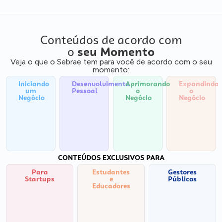
Conteúdos de acordo com
o
seu Momento
Veja o que o Sebrae tem para você de acordo com o seu
momento:
Iniciando
Desenvolvimento
Aprimorando
Expandindo
um
Pessoal
o
o
Negócio
Negócio
Negócio
CONTEÚDOS EXCLUSIVOS PARA
Para
Estudantes
Gestores
Startups
e
Públicos
Educadores