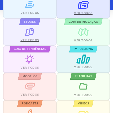
VER TODOS
VER TODOS
EBOOKS
GUIA DE INOVAÇÃO
VER TODOS
VER TODOS
GUIA DE TENDÊNCIAS
IMPULSIONA
VER TODOS
VER TODOS
MODELOS
PLANILHAS
VER TODOS
VER TODOS
PODCASTS
VÍDEOS