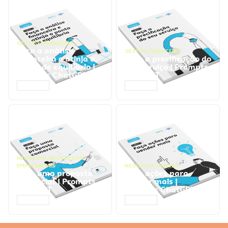
GESTÃO FINANCEIRA
Faça a análise
GESTÃO FINANCEIRA
financeira e atinja o
Faça a precificação do
ponto de equilíbrio |
seu serviço | Prompts
Prompts ChatGPT
ChatGPT
ACESSAR
ACESSAR
NEGÓCIOS
,
PROCESSOS
EMPRESARIAIS
NEGÓCIOS
,
VENDAS
Faça uma proposta
Faça ações para
comercial | Prompts
vender mais |
ChatGPT
Prompts ChatGPT
ACESSAR
ACESSAR