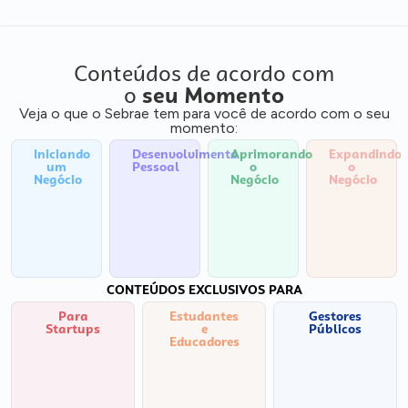
Conteúdos de acordo com
o
seu Momento
Veja o que o Sebrae tem para você de acordo com o seu
momento:
Iniciando
Desenvolvimento
Aprimorando
Expandindo
um
Pessoal
o
o
Negócio
Negócio
Negócio
CONTEÚDOS EXCLUSIVOS PARA
Para
Estudantes
Gestores
Startups
e
Públicos
Educadores