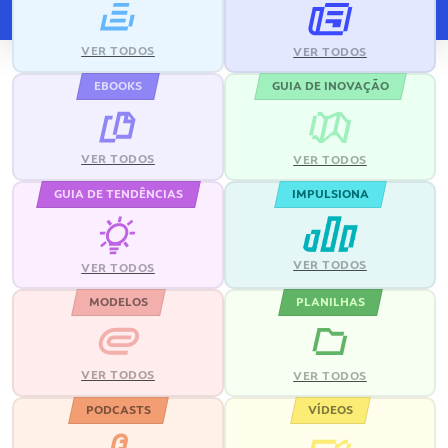
VER TODOS
VER TODOS
EBOOKS
GUIA DE INOVAÇÃO
VER TODOS
VER TODOS
GUIA DE TENDÊNCIAS
IMPULSIONA
VER TODOS
VER TODOS
MODELOS
PLANILHAS
VER TODOS
VER TODOS
PODCASTS
VÍDEOS