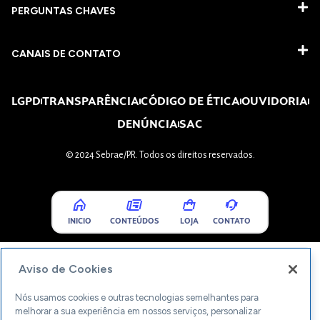
PERGUNTAS CHAVES​
CANAIS DE CONTATO
LGPD
TRANSPARÊNCIA
CÓDIGO DE ÉTICA
OUVIDORIA
DENÚNCIA
SAC
© 2024 Sebrae/PR. Todos os direitos reservados.
INICIO
CONTEÚDOS
LOJA
CONTATO
Aviso de Cookies
Nós usamos cookies e outras tecnologias semelhantes para
melhorar a sua experiência em nossos serviços, personalizar