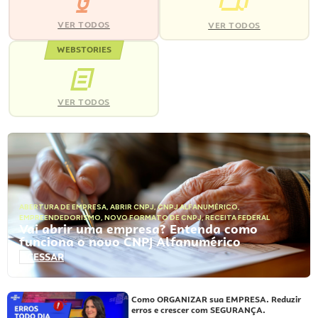
VER TODOS
VER TODOS
WEBSTORIES
VER TODOS
ABERTURA DE EMPRESA
,
ABRIR CNPJ
,
CNPJ ALFANUMÉRICO
,
EMPREENDEDORISMO
,
NOVO FORMATO DE CNPJ
,
RECEITA FEDERAL
Vai abrir uma empresa? Entenda como
funciona o novo CNPJ Alfanumérico
ACESSAR
Como ORGANIZAR sua EMPRESA. Reduzir
erros e crescer com SEGURANÇA.