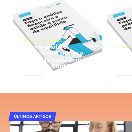
GESTÃO FINANCEIRA
Faça a análise
GESTÃO
financeira e atinja o
Faça
ponto de equilíbrio |
seu 
Prompts ChatGPT
Cha
ACESSAR
ACESS
ÚLTIMOS ARTIGOS