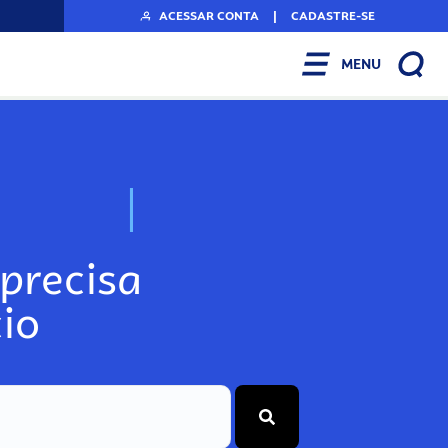
ACESSAR CONTA
|
CADASTRE-SE
MENU
N
o
s
s
o
s
A
r
precisa
io