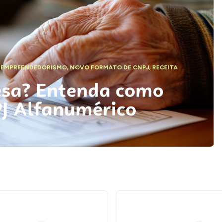
,
EMPREENDEDORISMO
,
NOVO FORMATO DE CNPJ
,
RECEITA
esa? Entenda como
PJ Alfanumérico