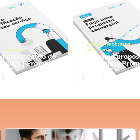
NEGÓCIOS
,
PROCESSOS
 FINANCEIRA
EMPRESARIAIS
 a precificação do
Faça uma propos
serviço | Prompts
comercial | Prom
tGPT
ChatGPT
AR
ACESSAR