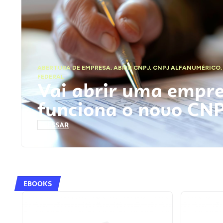
ABERTURA DE EMPRESA
,
ABRIR CNPJ
,
CNPJ ALFANUMÉRICO
FEDERAL
Vai abrir uma empr
funciona o novo CN
ACESSAR
EBOOKS