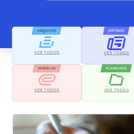
ARQUIVOS
ARTIGOS
VER TODOS
VER TODOS
MODELOS
PLANILHAS
VER TODOS
VER TODOS