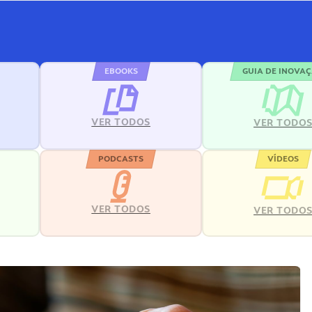
EBOOKS
GUIA DE INOVA
VER TODOS
VER TODO
PODCASTS
VÍDEOS
VER TODOS
VER TODO