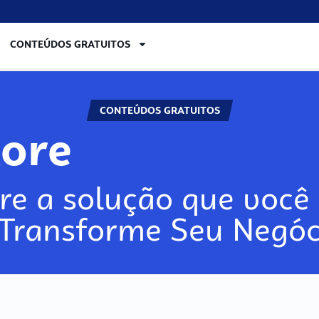
CONTEÚDOS GRATUITOS
CONTEÚDOS GRATUITOS
lore
re a solução que você 
 Transforme Seu Negóc