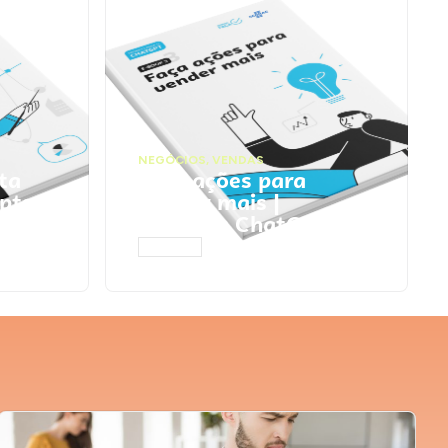
NEGÓCIOS
,
VENDAS
ta
Faça ações para
pts
vender mais |
Prompts ChatGPT
ACESSAR