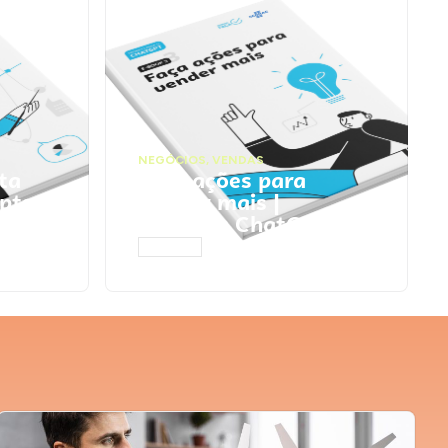
NEGÓCIOS
,
VENDAS
ta
Faça ações para
pts
vender mais |
Prompts ChatGPT
ACESSAR