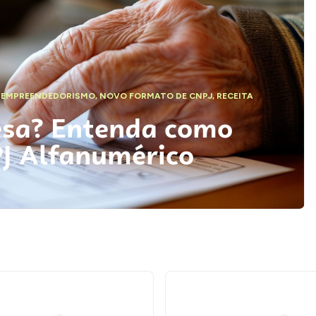
,
EMPREENDEDORISMO
,
NOVO FORMATO DE CNPJ
,
RECEITA
esa? Entenda como
PJ Alfanumérico