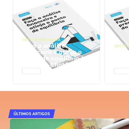
GESTÃO FINANCEIRA
Faça a análise
GESTÃO
financeira e atinja o
Faça
ponto de equilíbrio |
seu 
Prompts ChatGPT
Cha
ACESSAR
ACESS
ÚLTIMOS ARTIGOS