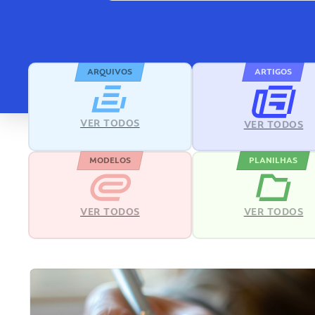
ARQUIVOS
ARTIGOS
VER TODOS
VER TODOS
MODELOS
PLANILHAS
VER TODOS
VER TODOS