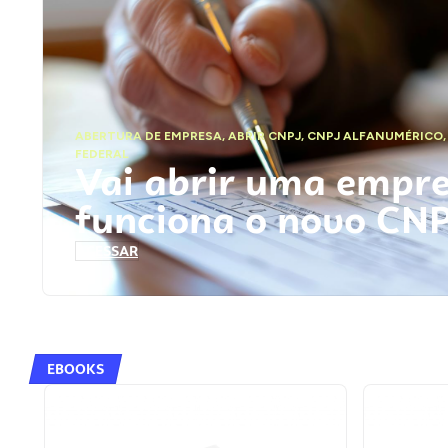
ABERTURA DE EMPRESA
,
ABRIR CNPJ
,
CNPJ ALFANUMÉRICO
FEDERAL
Vai abrir uma empr
funciona o novo CN
ACESSAR
EBOOKS