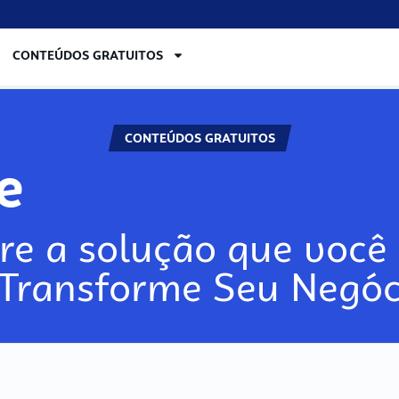
CONTEÚDOS GRATUITOS
CONTEÚDOS GRATUITOS
lore
re a solução que você 
 Transforme Seu Negóc