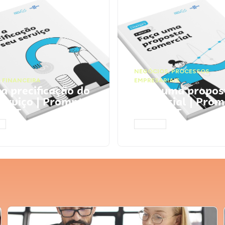
NEGÓCIOS
,
PROCESSOS
 FINANCEIRA
EMPRESARIAIS
 a precificação do
Faça uma propos
serviço | Prompts
comercial | Prom
tGPT
ChatGPT
AR
ACESSAR