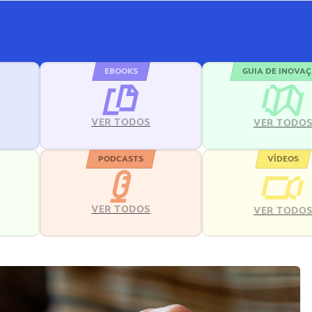
EBOOKS
GUIA DE INOVA
VER TODOS
VER TODO
PODCASTS
VÍDEOS
VER TODOS
VER TODO