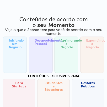
Conteúdos de acordo com
o
seu Momento
Veja o que o Sebrae tem para você de acordo com o seu
momento:
Iniciando
Desenvolvimento
Aprimorando
Expandindo
um
Pessoal
o
o
Negócio
Negócio
Negócio
CONTEÚDOS EXCLUSIVOS PARA
Para
Estudantes
Gestores
Startups
e
Públicos
Educadores