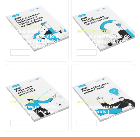
GESTÃO FINANCEIRA
Faça a análise
GESTÃO FINANCEIRA
financeira e atinja o
Faça a precificação do
ponto de equilíbrio |
seu serviço | Prompts
Prompts ChatGPT
ChatGPT
ACESSAR
ACESSAR
NEGÓCIOS
,
PROCESSOS
EMPRESARIAIS
NEGÓCIOS
,
VENDAS
Faça uma proposta
Faça ações para
comercial | Prompts
vender mais |
ChatGPT
Prompts ChatGPT
ACESSAR
ACESSAR