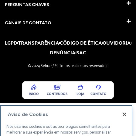
PERGUNTAS CHAVES​
CANAIS DE CONTATO
LGPD
TRANSPARÊNCIA
CÓDIGO DE ÉTICA
OUVIDORIA
DENÚNCIA
SAC
© 2024 Sebrae/PR. Todos os direitos reservados.
INICIO
CONTEÚDOS
LOJA
CONTATO
Aviso de Cookies
Nós usamos cookies e outras tecnologias semelhantes para
melhorar a sua experiência em nossos serviços, personalizar