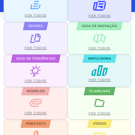
VER TODOS
VER TODOS
EBOOKS
GUIA DE INOVAÇÃO
VER TODOS
VER TODOS
GUIA DE TENDÊNCIAS
IMPULSIONA
VER TODOS
VER TODOS
MODELOS
PLANILHAS
VER TODOS
VER TODOS
PODCASTS
VÍDEOS