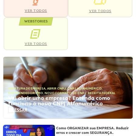
VER TODOS
VER TODOS
WEBSTORIES
VER TODOS
ABERTURA DE EMPRESA
,
ABRIR CNPJ
,
CNPJ ALFANUMÉRICO
,
EMPREENDEDORISMO
,
NOVO FORMATO DE CNPJ
,
RECEITA FEDERAL
Vai abrir uma empresa? Entenda como
funciona o novo CNPJ Alfanumérico
ACESSAR
Como ORGANIZAR sua EMPRESA. Reduzir
erros e crescer com SEGURANÇA.