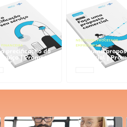
NEGÓCIOS
,
PROCESSOS
 FINANCEIRA
EMPRESARIAIS
 a precificação do
Faça uma propos
serviço | Prompts
comercial | Prom
tGPT
ChatGPT
AR
ACESSAR