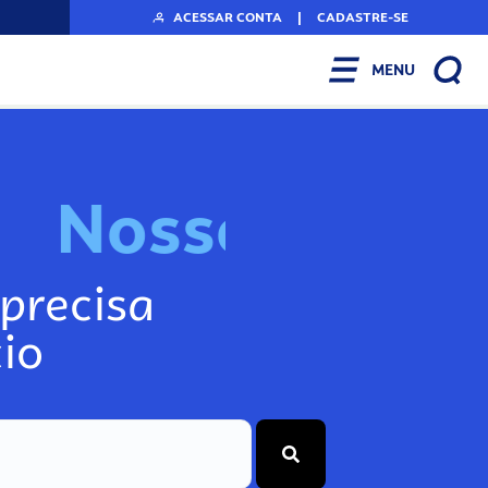
ACESSAR CONTA
|
CADASTRE-SE
MENU
N
o
s
s
o
s
I
n
f
o
g
precisa
io