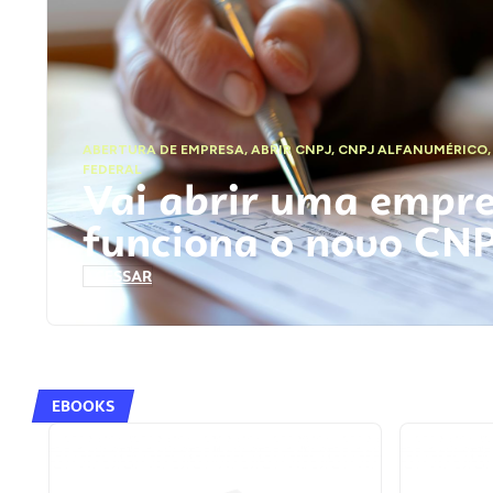
ABERTURA DE EMPRESA
,
ABRIR CNPJ
,
CNPJ ALFANUMÉRICO
FEDERAL
Vai abrir uma empr
funciona o novo CN
ACESSAR
EBOOKS