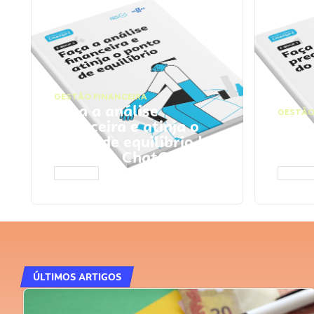
GESTÃO FINANCEIRA
Faça a análise
GESTÃO
financeira e atinja o
Faça
ponto de equilíbrio |
seu 
Prompts ChatGPT
Cha
ACESSAR
ACESS
ÚLTIMOS ARTIGOS