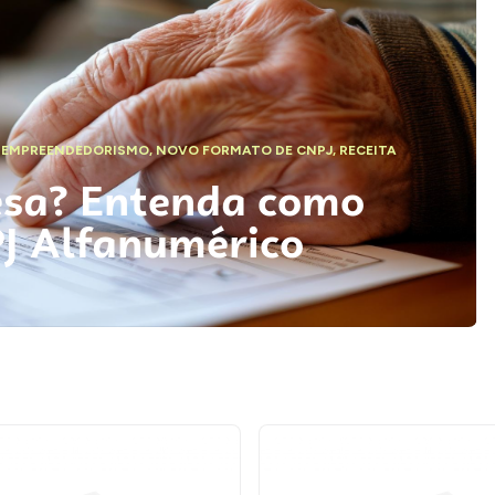
,
EMPREENDEDORISMO
,
NOVO FORMATO DE CNPJ
,
RECEITA
esa? Entenda como
PJ Alfanumérico