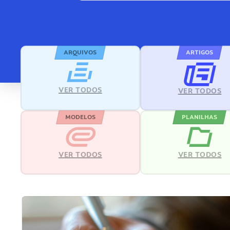
ARQUIVOS
ARTIGOS
VER TODOS
VER TODOS
MODELOS
PLANILHAS
VER TODOS
VER TODOS