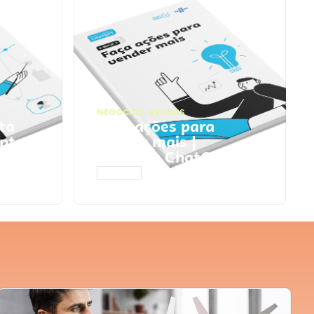
NEGÓCIOS
,
VENDAS
ta
Faça ações para
pts
vender mais |
Prompts ChatGPT
ACESSAR