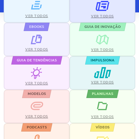
VER TODOS
VER TODOS
EBOOKS
GUIA DE INOVAÇÃO
VER TODOS
VER TODOS
GUIA DE TENDÊNCIAS
IMPULSIONA
VER TODOS
VER TODOS
MODELOS
PLANILHAS
VER TODOS
VER TODOS
PODCASTS
VÍDEOS