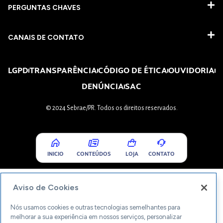
PERGUNTAS CHAVES​
CANAIS DE CONTATO
LGPD
TRANSPARÊNCIA
CÓDIGO DE ÉTICA
OUVIDORIA
DENÚNCIA
SAC
© 2024 Sebrae/PR. Todos os direitos reservados.
INICIO
CONTEÚDOS
LOJA
CONTATO
Aviso de Cookies
Nós usamos cookies e outras tecnologias semelhantes para
melhorar a sua experiência em nossos serviços, personalizar