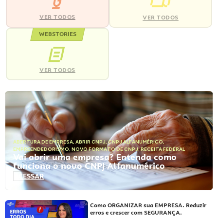
VER TODOS
VER TODOS
WEBSTORIES
VER TODOS
ABERTURA DE EMPRESA
,
ABRIR CNPJ
,
CNPJ ALFANUMÉRICO
,
EMPREENDEDORISMO
,
NOVO FORMATO DE CNPJ
,
RECEITA FEDERAL
Vai abrir uma empresa? Entenda como
funciona o novo CNPJ Alfanumérico
ACESSAR
Como ORGANIZAR sua EMPRESA. Reduzir
erros e crescer com SEGURANÇA.