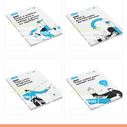
GESTÃO FINANCEIRA
Faça a análise
GESTÃO FINANCEIRA
financeira e atinja o
Faça a precificação do
ponto de equilíbrio |
seu serviço | Prompts
Prompts ChatGPT
ChatGPT
ACESSAR
ACESSAR
NEGÓCIOS
,
PROCESSOS
EMPRESARIAIS
NEGÓCIOS
,
VENDAS
Faça uma proposta
Faça ações para
comercial | Prompts
vender mais |
ChatGPT
Prompts ChatGPT
ACESSAR
ACESSAR