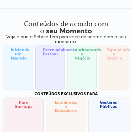
Conteúdos de acordo com
o
seu Momento
Veja o que o Sebrae tem para você de acordo com o seu
momento:
Iniciando
Desenvolvimento
Aprimorando
Expandindo
um
Pessoal
o
o
Negócio
Negócio
Negócio
CONTEÚDOS EXCLUSIVOS PARA
Para
Estudantes
Gestores
Startups
e
Públicos
Educadores