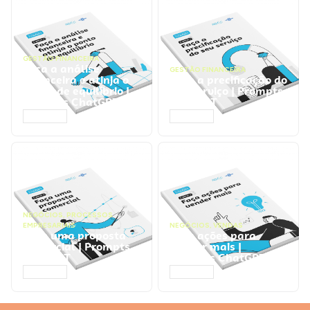
GESTÃO FINANCEIRA
Faça a análise
GESTÃO FINANCEIRA
financeira e atinja o
Faça a precificação do
ponto de equilíbrio |
seu serviço | Prompts
Prompts ChatGPT
ChatGPT
ACESSAR
ACESSAR
NEGÓCIOS
,
PROCESSOS
EMPRESARIAIS
NEGÓCIOS
,
VENDAS
Faça uma proposta
Faça ações para
comercial | Prompts
vender mais |
ChatGPT
Prompts ChatGPT
ACESSAR
ACESSAR