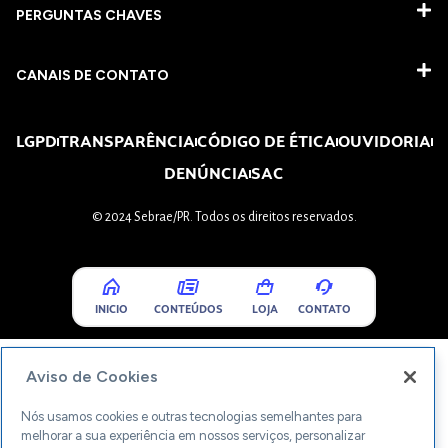
PERGUNTAS CHAVES​
CANAIS DE CONTATO
LGPD
TRANSPARÊNCIA
CÓDIGO DE ÉTICA
OUVIDORIA
DENÚNCIA
SAC
© 2024 Sebrae/PR. Todos os direitos reservados.
INICIO
CONTEÚDOS
LOJA
CONTATO
Aviso de Cookies
Nós usamos cookies e outras tecnologias semelhantes para
melhorar a sua experiência em nossos serviços, personalizar