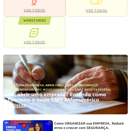
VER TODOS
VER TODOS
WEBSTORIES
VER TODOS
ABERTURA DE EMPRESA
,
ABRIR CNPJ
,
CNPJ ALFANUMÉRICO
,
EMPREENDEDORISMO
,
NOVO FORMATO DE CNPJ
,
RECEITA FEDERAL
Vai abrir uma empresa? Entenda como
funciona o novo CNPJ Alfanumérico
ACESSAR
Como ORGANIZAR sua EMPRESA. Reduzir
erros e crescer com SEGURANÇA.