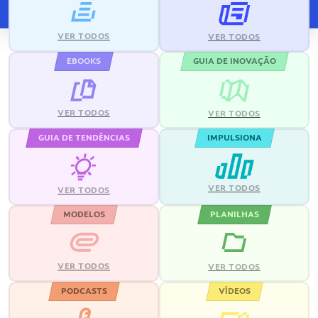
VER TODOS
VER TODOS
EBOOKS
GUIA DE INOVAÇÃO
VER TODOS
VER TODOS
GUIA DE TENDÊNCIAS
IMPULSIONA
VER TODOS
VER TODOS
MODELOS
PLANILHAS
VER TODOS
VER TODOS
PODCASTS
VÍDEOS