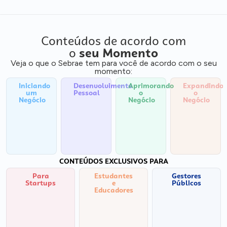
Conteúdos de acordo com
o
seu Momento
Veja o que o Sebrae tem para você de acordo com o seu
momento:
Iniciando
Desenvolvimento
Aprimorando
Expandindo
um
Pessoal
o
o
Negócio
Negócio
Negócio
CONTEÚDOS EXCLUSIVOS PARA
Para
Estudantes
Gestores
Startups
e
Públicos
Educadores