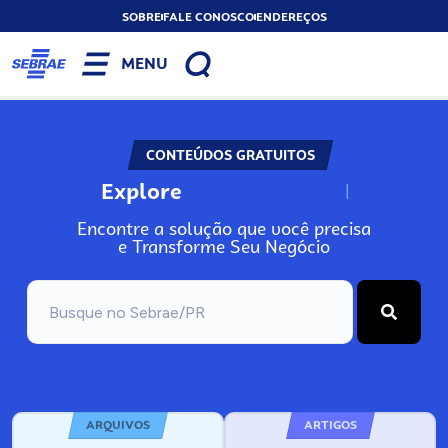
SOBRE
FALE CONOSCO
ENDEREÇOS
MENU
CONTEÚDOS GRATUITOS
Explore
N
o
s
s
o
s
A
Encontre a solução que você precisa
e Transforme Seu Negócio
ARQUIVOS
ARTIGOS