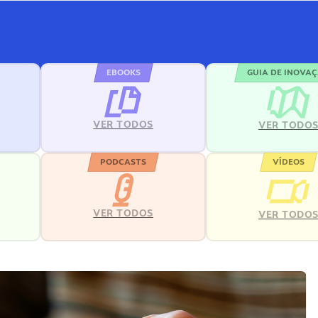
EBOOKS
GUIA DE INOVA
VER TODOS
VER TODO
PODCASTS
VÍDEOS
VER TODOS
VER TODO