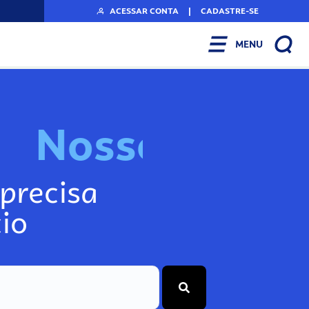
ACESSAR CONTA
|
CADASTRE-SE
MENU
N
o
s
s
o
s
I
n
f
precisa
io