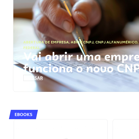
ABERTURA DE EMPRESA
,
ABRIR CNPJ
,
CNPJ ALFANUMÉRICO
FEDERAL
Vai abrir uma empr
funciona o novo CN
ACESSAR
EBOOKS