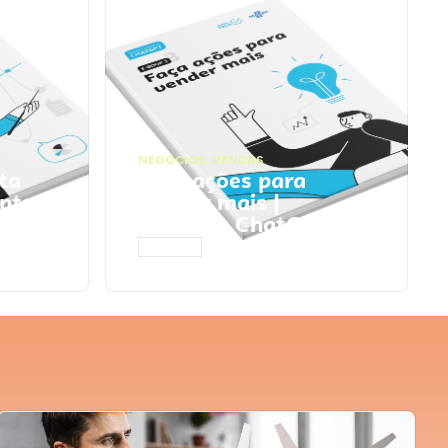
NEGÓCIOS
,
VENDAS
ta
Faça ações para
pts
vender mais |
Prompts ChatGPT
ACESSAR