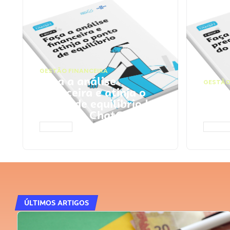
GESTÃO FINANCEIRA
Faça a análise
GESTÃO
financeira e atinja o
Faça
ponto de equilíbrio |
seu 
Prompts ChatGPT
Cha
ACESSAR
ACESS
ÚLTIMOS ARTIGOS