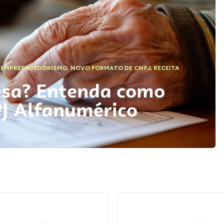
,
EMPREENDEDORISMO
,
NOVO FORMATO DE CNPJ
,
RECEITA
esa? Entenda como
PJ Alfanumérico