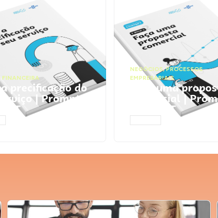
NEGÓCIOS
,
PROCESSOS
 FINANCEIRA
EMPRESARIAIS
 a precificação do
Faça uma propos
serviço | Prompts
comercial | Prom
tGPT
ChatGPT
AR
ACESSAR