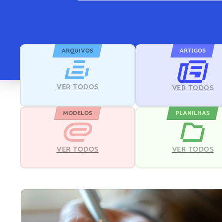
ARQUIVOS
ARTIGOS
VER TODOS
VER TODOS
MODELOS
PLANILHAS
VER TODOS
VER TODOS