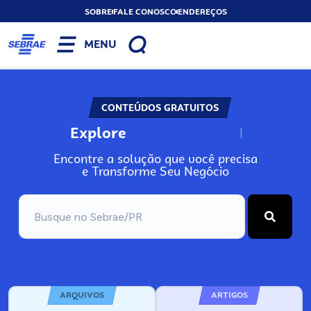
SOBRE
FALE CONOSCO
ENDEREÇOS
MENU
CONTEÚDOS GRATUITOS
Explore
N
o
s
s
o
s
A
Encontre a solução que você precisa
e Transforme Seu Negócio
ARQUIVOS
ARTIGOS