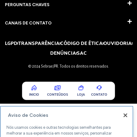
PERGUNTAS CHAVES​
CANAIS DE CONTATO
LGPD
TRANSPARÊNCIA
CÓDIGO DE ÉTICA
OUVIDORIA
DENÚNCIA
SAC
© 2024 Sebrae/PR. Todos os direitos reservados.
INICIO
CONTEÚDOS
LOJA
CONTATO
Aviso de Cookies
Nós usamos cookies e outras tecnologias semelhantes para
melhorar a sua experiência em nossos serviços, personalizar