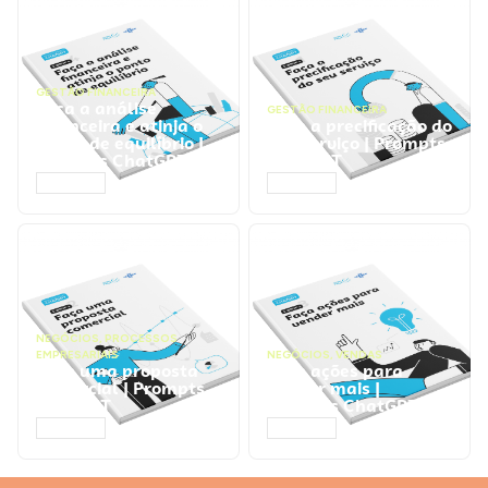
GESTÃO FINANCEIRA
Faça a análise
GESTÃO FINANCEIRA
financeira e atinja o
Faça a precificação do
ponto de equilíbrio |
seu serviço | Prompts
Prompts ChatGPT
ChatGPT
ACESSAR
ACESSAR
NEGÓCIOS
,
PROCESSOS
EMPRESARIAIS
NEGÓCIOS
,
VENDAS
Faça uma proposta
Faça ações para
comercial | Prompts
vender mais |
ChatGPT
Prompts ChatGPT
ACESSAR
ACESSAR