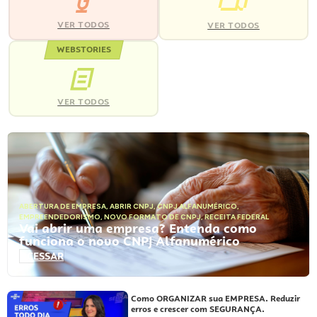
VER TODOS
VER TODOS
WEBSTORIES
VER TODOS
ABERTURA DE EMPRESA
,
ABRIR CNPJ
,
CNPJ ALFANUMÉRICO
,
EMPREENDEDORISMO
,
NOVO FORMATO DE CNPJ
,
RECEITA FEDERAL
Vai abrir uma empresa? Entenda como
funciona o novo CNPJ Alfanumérico
ACESSAR
Como ORGANIZAR sua EMPRESA. Reduzir
erros e crescer com SEGURANÇA.