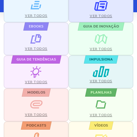
VER TODOS
VER TODOS
EBOOKS
GUIA DE INOVAÇÃO
VER TODOS
VER TODOS
GUIA DE TENDÊNCIAS
IMPULSIONA
VER TODOS
VER TODOS
MODELOS
PLANILHAS
VER TODOS
VER TODOS
PODCASTS
VÍDEOS