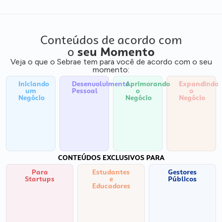
Conteúdos de acordo com
o
seu Momento
Veja o que o Sebrae tem para você de acordo com o seu
momento:
Iniciando
Desenvolvimento
Aprimorando
Expandindo
um
Pessoal
o
o
Negócio
Negócio
Negócio
CONTEÚDOS EXCLUSIVOS PARA
Para
Estudantes
Gestores
Startups
e
Públicos
Educadores