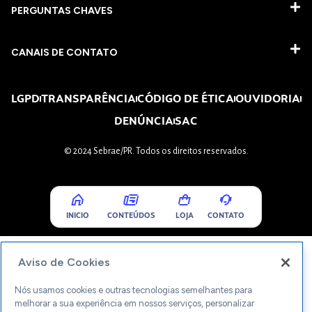
PERGUNTAS CHAVES​
CANAIS DE CONTATO
LGPD
TRANSPARÊNCIA
CÓDIGO DE ÉTICA
OUVIDORIA
DENÚNCIA
SAC
© 2024 Sebrae/PR. Todos os direitos reservados.
INICIO
CONTEÚDOS
LOJA
CONTATO
Aviso de Cookies
Nós usamos cookies e outras tecnologias semelhantes para
melhorar a sua experiência em nossos serviços, personalizar