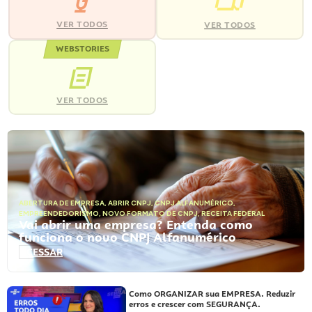
VER TODOS
VER TODOS
WEBSTORIES
VER TODOS
ABERTURA DE EMPRESA
,
ABRIR CNPJ
,
CNPJ ALFANUMÉRICO
,
EMPREENDEDORISMO
,
NOVO FORMATO DE CNPJ
,
RECEITA FEDERAL
Vai abrir uma empresa? Entenda como
funciona o novo CNPJ Alfanumérico
ACESSAR
Como ORGANIZAR sua EMPRESA. Reduzir
erros e crescer com SEGURANÇA.