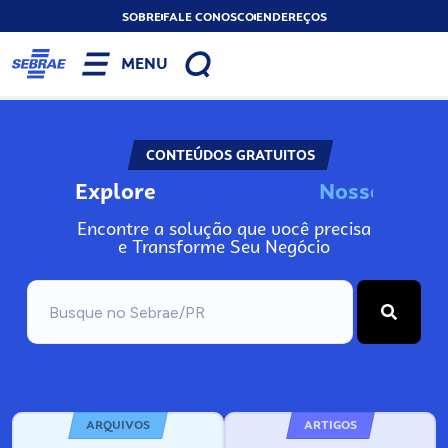
SOBRE
FALE CONOSCO
ENDEREÇOS
MENU
CONTEÚDOS GRATUITOS
Explore
N
o
s
s
o
s
I
n
f
o
Encontre a solução que você precisa
e Transforme Seu Negócio
ARQUIVOS
ARTIGOS