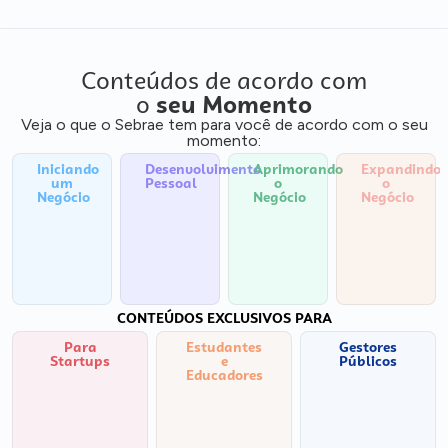
Conteúdos de acordo com
o
seu Momento
Veja o que o Sebrae tem para você de acordo com o seu
momento:
Iniciando
Desenvolvimento
Aprimorando
Expandindo
um
Pessoal
o
o
Negócio
Negócio
Negócio
CONTEÚDOS EXCLUSIVOS PARA
Para
Estudantes
Gestores
Startups
e
Públicos
Educadores