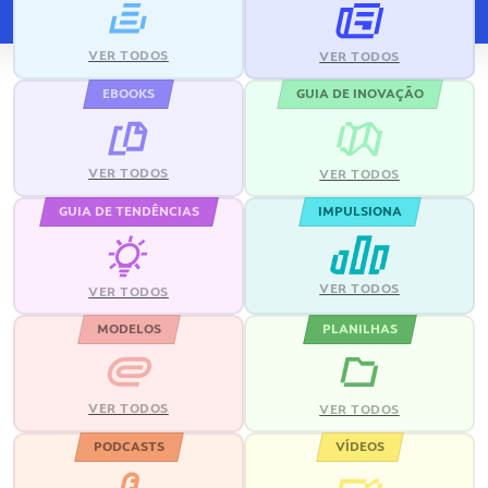
VER TODOS
VER TODOS
EBOOKS
GUIA DE INOVAÇÃO
VER TODOS
VER TODOS
GUIA DE TENDÊNCIAS
IMPULSIONA
VER TODOS
VER TODOS
MODELOS
PLANILHAS
VER TODOS
VER TODOS
PODCASTS
VÍDEOS