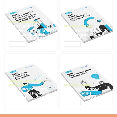
GESTÃO FINANCEIRA
Faça a análise
GESTÃO FINANCEIRA
financeira e atinja o
Faça a precificação do
ponto de equilíbrio |
seu serviço | Prompts
Prompts ChatGPT
ChatGPT
ACESSAR
ACESSAR
NEGÓCIOS
,
PROCESSOS
EMPRESARIAIS
NEGÓCIOS
,
VENDAS
Faça uma proposta
Faça ações para
comercial | Prompts
vender mais |
ChatGPT
Prompts ChatGPT
ACESSAR
ACESSAR