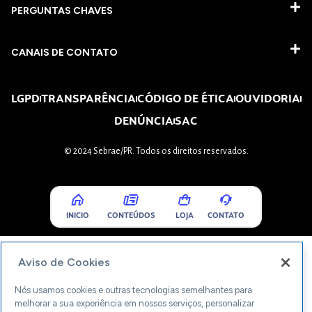
PERGUNTAS CHAVES​
CANAIS DE CONTATO
LGPD
TRANSPARÊNCIA
CÓDIGO DE ÉTICA
OUVIDORIA
DENÚNCIA
SAC
© 2024 Sebrae/PR. Todos os direitos reservados.
INICIO
CONTEÚDOS
LOJA
CONTATO
Aviso de Cookies
Nós usamos cookies e outras tecnologias semelhantes para
melhorar a sua experiência em nossos serviços, personalizar