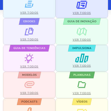
VER TODOS
VER TODOS
EBOOKS
GUIA DE INOVAÇÃO
VER TODOS
VER TODOS
GUIA DE TENDÊNCIAS
IMPULSIONA
VER TODOS
VER TODOS
MODELOS
PLANILHAS
VER TODOS
VER TODOS
PODCASTS
VÍDEOS