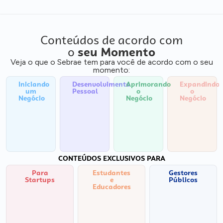
Conteúdos de acordo com
o
seu Momento
Veja o que o Sebrae tem para você de acordo com o seu
momento:
Iniciando
Desenvolvimento
Aprimorando
Expandindo
um
Pessoal
o
o
Negócio
Negócio
Negócio
CONTEÚDOS EXCLUSIVOS PARA
Para
Estudantes
Gestores
Startups
e
Públicos
Educadores