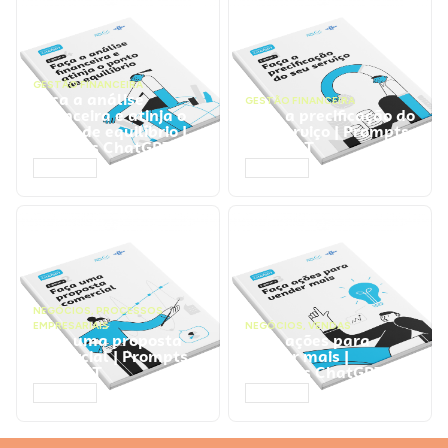
GESTÃO FINANCEIRA
Faça a análise
GESTÃO FINANCEIRA
financeira e atinja o
Faça a precificação do
ponto de equilíbrio |
seu serviço | Prompts
Prompts ChatGPT
ChatGPT
ACESSAR
ACESSAR
NEGÓCIOS
,
PROCESSOS
EMPRESARIAIS
NEGÓCIOS
,
VENDAS
Faça uma proposta
Faça ações para
comercial | Prompts
vender mais |
ChatGPT
Prompts ChatGPT
ACESSAR
ACESSAR