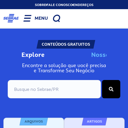
SOBRE
FALE CONOSCO
ENDEREÇOS
MENU
CONTEÚDOS GRATUITOS
Explore
N
o
s
s
o
s
I
n
f
o
Encontre a solução que você precisa
e Transforme Seu Negócio
ARQUIVOS
ARTIGOS