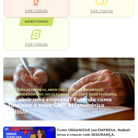
VER TODOS
VER TODOS
WEBSTORIES
VER TODOS
ABERTURA DE EMPRESA
,
ABRIR CNPJ
,
CNPJ ALFANUMÉRICO
,
EMPREENDEDORISMO
,
NOVO FORMATO DE CNPJ
,
RECEITA FEDERAL
Vai abrir uma empresa? Entenda como
funciona o novo CNPJ Alfanumérico
ACESSAR
Como ORGANIZAR sua EMPRESA. Reduzir
erros e crescer com SEGURANÇA.