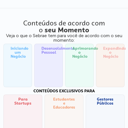
Conteúdos de acordo com
o
seu Momento
Veja o que o Sebrae tem para você de acordo com o seu
momento:
Iniciando
Desenvolvimento
Aprimorando
Expandindo
um
Pessoal
o
o
Negócio
Negócio
Negócio
CONTEÚDOS EXCLUSIVOS PARA
Para
Estudantes
Gestores
Startups
e
Públicos
Educadores