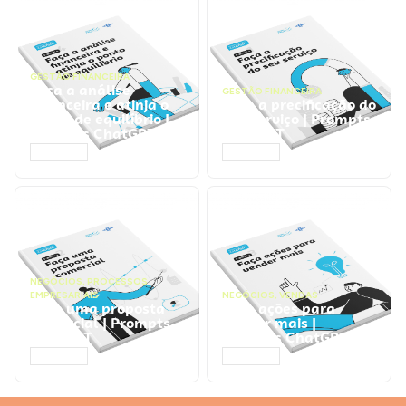
GESTÃO FINANCEIRA
Faça a análise
GESTÃO FINANCEIRA
financeira e atinja o
Faça a precificação do
ponto de equilíbrio |
seu serviço | Prompts
Prompts ChatGPT
ChatGPT
ACESSAR
ACESSAR
NEGÓCIOS
,
PROCESSOS
EMPRESARIAIS
NEGÓCIOS
,
VENDAS
Faça uma proposta
Faça ações para
comercial | Prompts
vender mais |
ChatGPT
Prompts ChatGPT
ACESSAR
ACESSAR