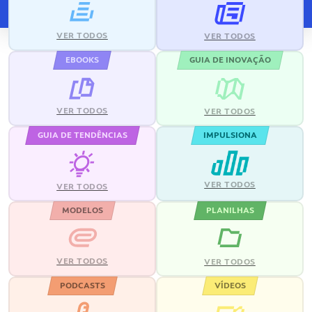
VER TODOS
VER TODOS
EBOOKS
GUIA DE INOVAÇÃO
VER TODOS
VER TODOS
GUIA DE TENDÊNCIAS
IMPULSIONA
VER TODOS
VER TODOS
MODELOS
PLANILHAS
VER TODOS
VER TODOS
PODCASTS
VÍDEOS