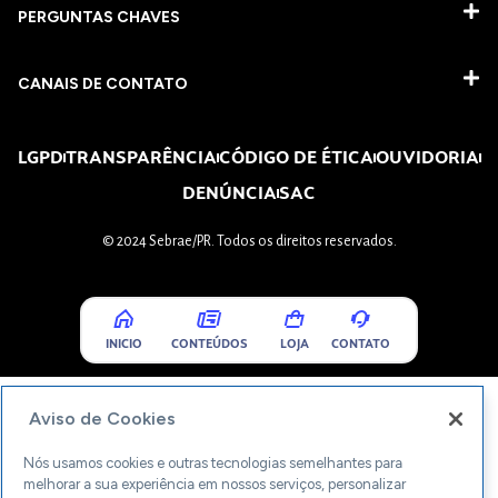
PERGUNTAS CHAVES​
CANAIS DE CONTATO
LGPD
TRANSPARÊNCIA
CÓDIGO DE ÉTICA
OUVIDORIA
DENÚNCIA
SAC
© 2024 Sebrae/PR. Todos os direitos reservados.
INICIO
CONTEÚDOS
LOJA
CONTATO
Aviso de Cookies
Nós usamos cookies e outras tecnologias semelhantes para
melhorar a sua experiência em nossos serviços, personalizar