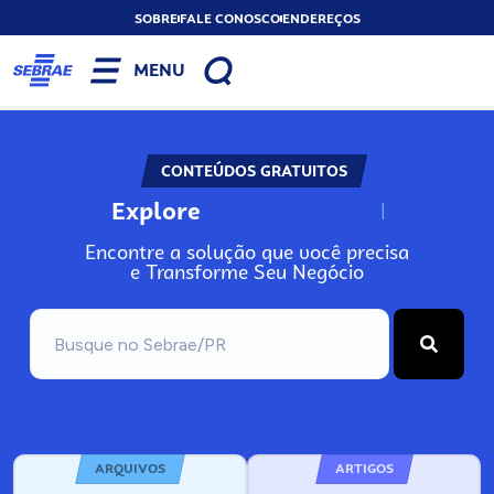
SOBRE
FALE CONOSCO
ENDEREÇOS
MENU
CONTEÚDOS GRATUITOS
Explore
N
o
s
s
o
s
A
Encontre a solução que você precisa
e Transforme Seu Negócio
ARQUIVOS
ARTIGOS