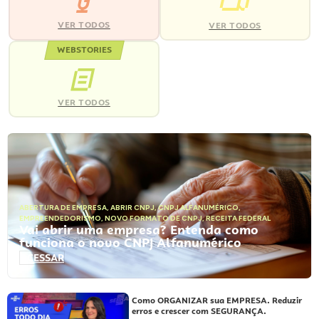
VER TODOS
VER TODOS
WEBSTORIES
VER TODOS
ABERTURA DE EMPRESA
,
ABRIR CNPJ
,
CNPJ ALFANUMÉRICO
,
EMPREENDEDORISMO
,
NOVO FORMATO DE CNPJ
,
RECEITA FEDERAL
Vai abrir uma empresa? Entenda como
funciona o novo CNPJ Alfanumérico
ACESSAR
Como ORGANIZAR sua EMPRESA. Reduzir
erros e crescer com SEGURANÇA.