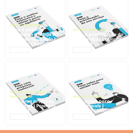
GESTÃO FINANCEIRA
Faça a análise
GESTÃO FINANCEIRA
financeira e atinja o
Faça a precificação do
ponto de equilíbrio |
seu serviço | Prompts
Prompts ChatGPT
ChatGPT
ACESSAR
ACESSAR
NEGÓCIOS
,
PROCESSOS
EMPRESARIAIS
NEGÓCIOS
,
VENDAS
Faça uma proposta
Faça ações para
comercial | Prompts
vender mais |
ChatGPT
Prompts ChatGPT
ACESSAR
ACESSAR