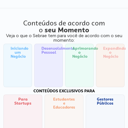
Conteúdos de acordo com
o
seu Momento
Veja o que o Sebrae tem para você de acordo com o seu
momento:
Iniciando
Desenvolvimento
Aprimorando
Expandindo
um
Pessoal
o
o
Negócio
Negócio
Negócio
CONTEÚDOS EXCLUSIVOS PARA
Para
Estudantes
Gestores
Startups
e
Públicos
Educadores