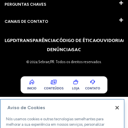
PERGUNTAS CHAVES​
CANAIS DE CONTATO
LGPD
TRANSPARÊNCIA
CÓDIGO DE ÉTICA
OUVIDORIA
DENÚNCIA
SAC
© 2024 Sebrae/PR. Todos os direitos reservados.
INICIO
CONTEÚDOS
LOJA
CONTATO
Aviso de Cookies
Nós usamos cookies e outras tecnologias semelhantes para
melhorar a sua experiência em nossos serviços, personalizar