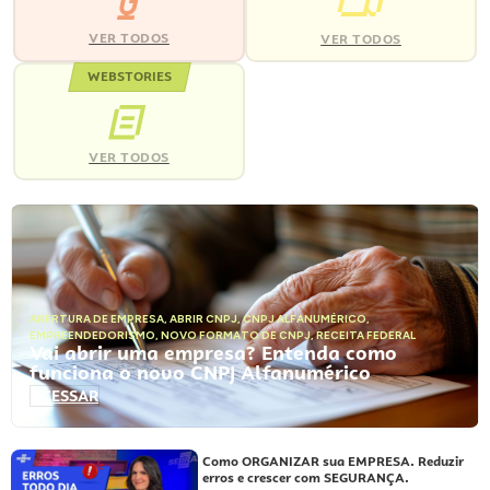
VER TODOS
VER TODOS
WEBSTORIES
VER TODOS
ABERTURA DE EMPRESA
,
ABRIR CNPJ
,
CNPJ ALFANUMÉRICO
,
EMPREENDEDORISMO
,
NOVO FORMATO DE CNPJ
,
RECEITA FEDERAL
Vai abrir uma empresa? Entenda como
funciona o novo CNPJ Alfanumérico
ACESSAR
Como ORGANIZAR sua EMPRESA. Reduzir
erros e crescer com SEGURANÇA.