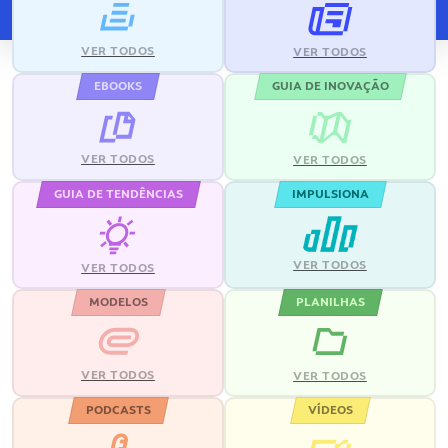
VER TODOS
VER TODOS
EBOOKS
GUIA DE INOVAÇÃO
VER TODOS
VER TODOS
GUIA DE TENDÊNCIAS
IMPULSIONA
VER TODOS
VER TODOS
MODELOS
PLANILHAS
VER TODOS
VER TODOS
PODCASTS
VÍDEOS