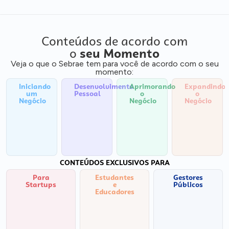
Conteúdos de acordo com
o
seu Momento
Veja o que o Sebrae tem para você de acordo com o seu
momento:
Iniciando
Desenvolvimento
Aprimorando
Expandindo
um
Pessoal
o
o
Negócio
Negócio
Negócio
CONTEÚDOS EXCLUSIVOS PARA
Para
Estudantes
Gestores
Startups
e
Públicos
Educadores