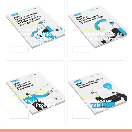
GESTÃO FINANCEIRA
Faça a análise
GESTÃO FINANCEIRA
financeira e atinja o
Faça a precificação do
ponto de equilíbrio |
seu serviço | Prompts
Prompts ChatGPT
ChatGPT
ACESSAR
ACESSAR
NEGÓCIOS
,
PROCESSOS
EMPRESARIAIS
NEGÓCIOS
,
VENDAS
Faça uma proposta
Faça ações para
comercial | Prompts
vender mais |
ChatGPT
Prompts ChatGPT
ACESSAR
ACESSAR