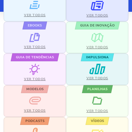
VER TODOS
VER TODOS
EBOOKS
GUIA DE INOVAÇÃO
VER TODOS
VER TODOS
GUIA DE TENDÊNCIAS
IMPULSIONA
VER TODOS
VER TODOS
MODELOS
PLANILHAS
VER TODOS
VER TODOS
PODCASTS
VÍDEOS