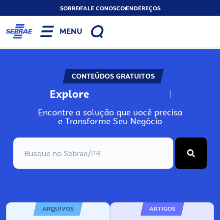
SOBRE
FALE CONOSCO
ENDEREÇOS
MENU
CONTEÚDOS GRATUITOS
Explore
N
o
s
s
o
s
A
Encontre a solução que você precisa
e Transforme Seu Negócio
ARQUIVOS
ARTIGOS