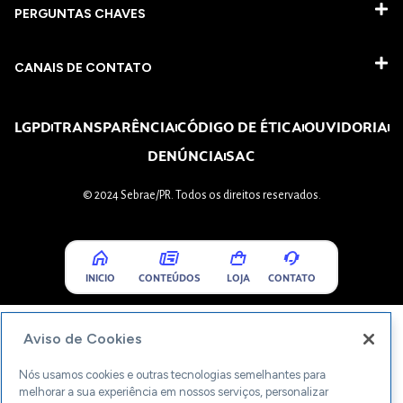
PERGUNTAS CHAVES​
CANAIS DE CONTATO
LGPD
TRANSPARÊNCIA
CÓDIGO DE ÉTICA
OUVIDORIA
DENÚNCIA
SAC
© 2024 Sebrae/PR. Todos os direitos reservados.
INICIO
CONTEÚDOS
LOJA
CONTATO
Aviso de Cookies
Nós usamos cookies e outras tecnologias semelhantes para
melhorar a sua experiência em nossos serviços, personalizar