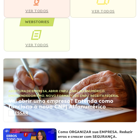
VER TODOS
VER TODOS
WEBSTORIES
VER TODOS
ABERTURA DE EMPRESA
,
ABRIR CNPJ
,
CNPJ ALFANUMÉRICO
,
EMPREENDEDORISMO
,
NOVO FORMATO DE CNPJ
,
RECEITA FEDERAL
Vai abrir uma empresa? Entenda como
funciona o novo CNPJ Alfanumérico
ACESSAR
Como ORGANIZAR sua EMPRESA. Reduzir
erros e crescer com SEGURANÇA.