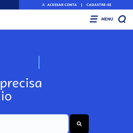
ACESSAR CONTA
|
CADASTRE-SE
MENU
N
o
s
s
o
s
A
r
precisa
io