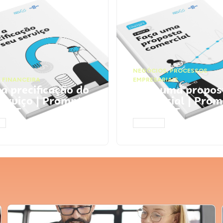
NEGÓCIOS
,
PROCESSOS
 FINANCEIRA
EMPRESARIAIS
 a precificação do
Faça uma propos
serviço | Prompts
comercial | Prom
tGPT
ChatGPT
AR
ACESSAR