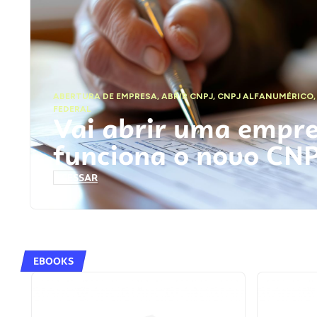
ABERTURA DE EMPRESA
,
ABRIR CNPJ
,
CNPJ ALFANUMÉRICO
FEDERAL
Vai abrir uma empr
funciona o novo CN
ACESSAR
EBOOKS