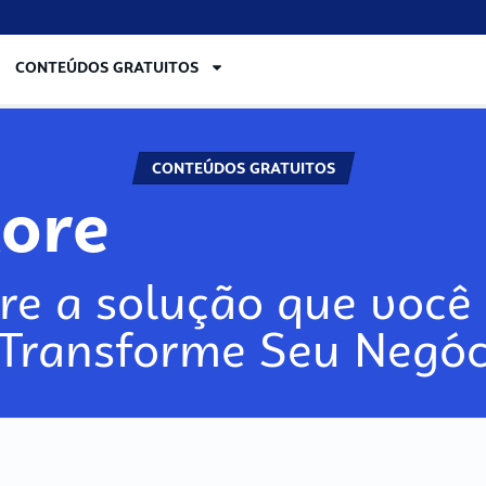
CONTEÚDOS GRATUITOS
CONTEÚDOS GRATUITOS
lore
re a solução que você 
 Transforme Seu Negóc