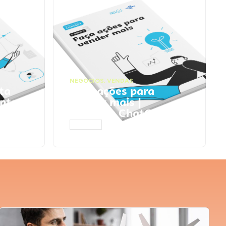
NEGÓCIOS
,
VENDAS
ta
Faça ações para
pts
vender mais |
Prompts ChatGPT
ACESSAR