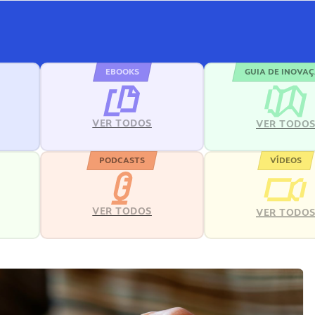
EBOOKS
GUIA DE INOVA
VER TODOS
VER TODO
PODCASTS
VÍDEOS
VER TODOS
VER TODO