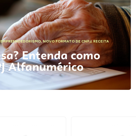
,
EMPREENDEDORISMO
,
NOVO FORMATO DE CNPJ
,
RECEITA
esa? Entenda como
PJ Alfanumérico