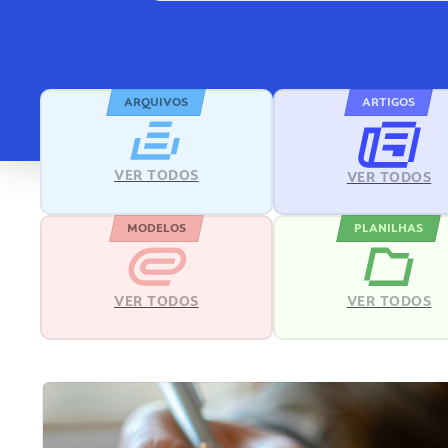
ARQUIVOS
ARTIGOS
VER TODOS
VER TODOS
MODELOS
PLANILHAS
VER TODOS
VER TODOS