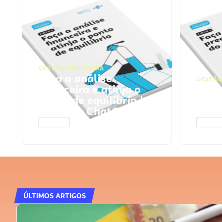
GESTÃO FINANCEIRA
Faça a análise
GESTÃO
financeira e atinja o
Faça
ponto de equilíbrio |
seu 
Prompts ChatGPT
Cha
ACESSAR
ACESS
ÚLTIMOS ARTIGOS