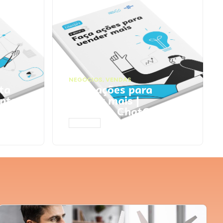
NEGÓCIOS
,
VENDAS
ta
Faça ações para
pts
vender mais |
Prompts ChatGPT
ACESSAR