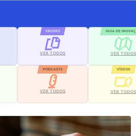
EBOOKS
GUIA DE INOVA
VER TODOS
VER TODO
PODCASTS
VÍDEOS
VER TODOS
VER TODO