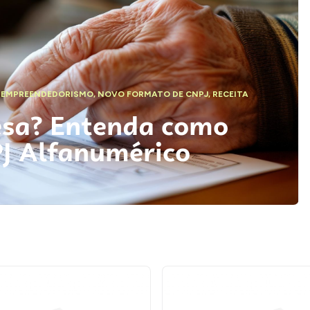
,
EMPREENDEDORISMO
,
NOVO FORMATO DE CNPJ
,
RECEITA
esa? Entenda como
PJ Alfanumérico