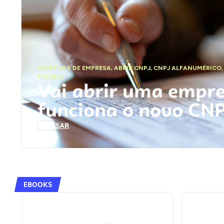
ABERTURA DE EMPRESA
,
ABRIR CNPJ
,
CNPJ ALFANUMÉRICO
FEDERAL
Vai abrir uma empr
funciona o novo CN
ACESSAR
EBOOKS