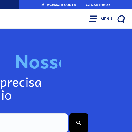
ACESSAR CONTA
|
CADASTRE-SE
MENU
N
o
s
s
o
s
I
n
f
o
g
precisa
io