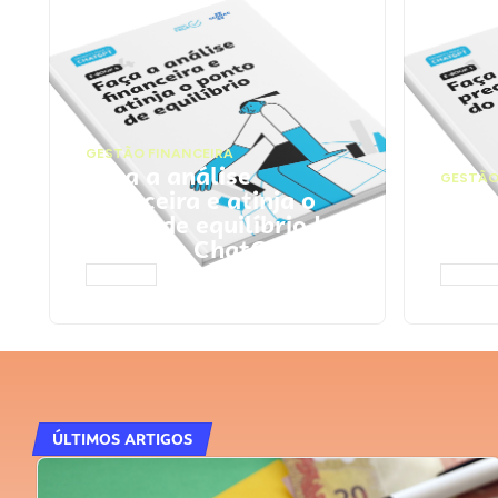
GESTÃO FINANCEIRA
Faça a análise
GESTÃO
financeira e atinja o
Faça
ponto de equilíbrio |
seu 
Prompts ChatGPT
Cha
ACESSAR
ACESS
ÚLTIMOS ARTIGOS