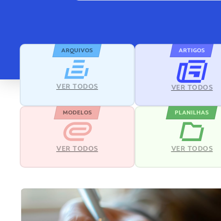
ARQUIVOS
ARTIGOS
VER TODOS
VER TODOS
MODELOS
PLANILHAS
VER TODOS
VER TODOS