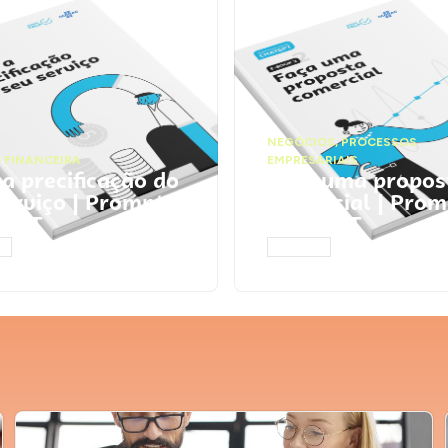
NEGÓCIOS
,
PROCESSOS
 FINANCEIRA
EMPRESARIAIS
 a precificação do
Faça uma propos
serviço | Prompts
comercial | Prom
tGPT
ChatGPT
AR
ACESSAR