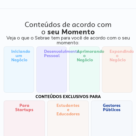
Conteúdos de acordo com
o
seu Momento
Veja o que o Sebrae tem para você de acordo com o seu
momento:
Iniciando
Desenvolvimento
Aprimorando
Expandindo
um
Pessoal
o
o
Negócio
Negócio
Negócio
CONTEÚDOS EXCLUSIVOS PARA
Para
Estudantes
Gestores
Startups
e
Públicos
Educadores