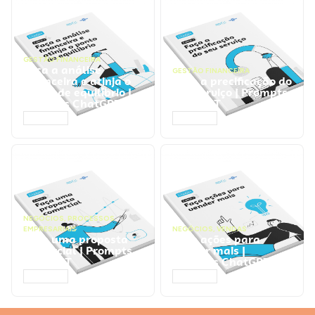
GESTÃO FINANCEIRA
Faça a análise
GESTÃO FINANCEIRA
financeira e atinja o
Faça a precificação do
ponto de equilíbrio |
seu serviço | Prompts
Prompts ChatGPT
ChatGPT
ACESSAR
ACESSAR
NEGÓCIOS
,
PROCESSOS
EMPRESARIAIS
NEGÓCIOS
,
VENDAS
Faça uma proposta
Faça ações para
comercial | Prompts
vender mais |
ChatGPT
Prompts ChatGPT
ACESSAR
ACESSAR