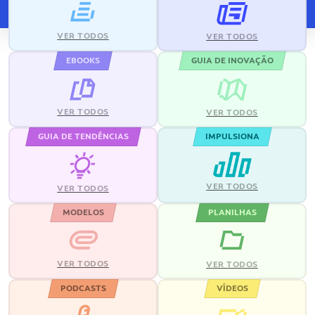
VER TODOS
VER TODOS
EBOOKS
GUIA DE INOVAÇÃO
VER TODOS
VER TODOS
GUIA DE TENDÊNCIAS
IMPULSIONA
VER TODOS
VER TODOS
MODELOS
PLANILHAS
VER TODOS
VER TODOS
PODCASTS
VÍDEOS