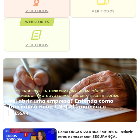
VER TODOS
VER TODOS
WEBSTORIES
VER TODOS
ABERTURA DE EMPRESA
,
ABRIR CNPJ
,
CNPJ ALFANUMÉRICO
,
EMPREENDEDORISMO
,
NOVO FORMATO DE CNPJ
,
RECEITA FEDERAL
Vai abrir uma empresa? Entenda como
funciona o novo CNPJ Alfanumérico
ACESSAR
Como ORGANIZAR sua EMPRESA. Reduzir
erros e crescer com SEGURANÇA.