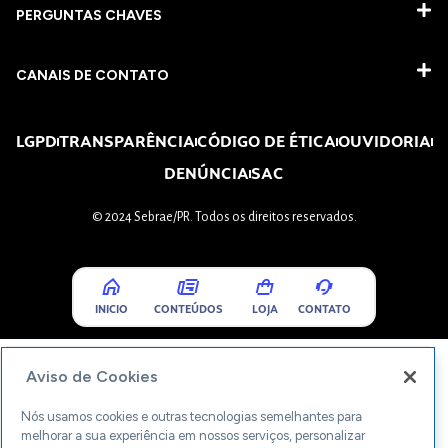
PERGUNTAS CHAVES​
CANAIS DE CONTATO
LGPD
TRANSPARÊNCIA
CÓDIGO DE ÉTICA
OUVIDORIA
DENÚNCIA
SAC
© 2024 Sebrae/PR. Todos os direitos reservados.
INICIO
CONTEÚDOS
LOJA
CONTATO
Aviso de Cookies
Nós usamos cookies e outras tecnologias semelhantes para
melhorar a sua experiência em nossos serviços, personalizar