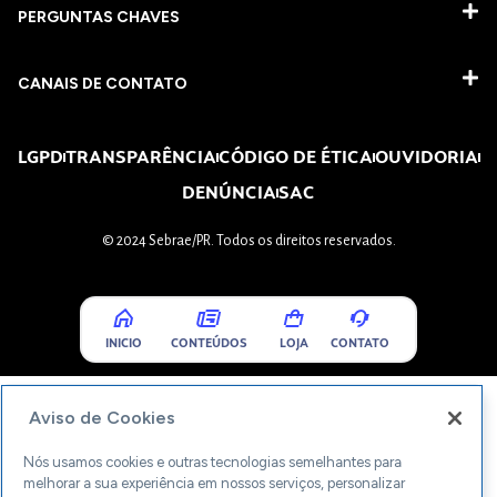
PERGUNTAS CHAVES​
CANAIS DE CONTATO
LGPD
TRANSPARÊNCIA
CÓDIGO DE ÉTICA
OUVIDORIA
DENÚNCIA
SAC
© 2024 Sebrae/PR. Todos os direitos reservados.
INICIO
CONTEÚDOS
LOJA
CONTATO
Aviso de Cookies
Nós usamos cookies e outras tecnologias semelhantes para
melhorar a sua experiência em nossos serviços, personalizar