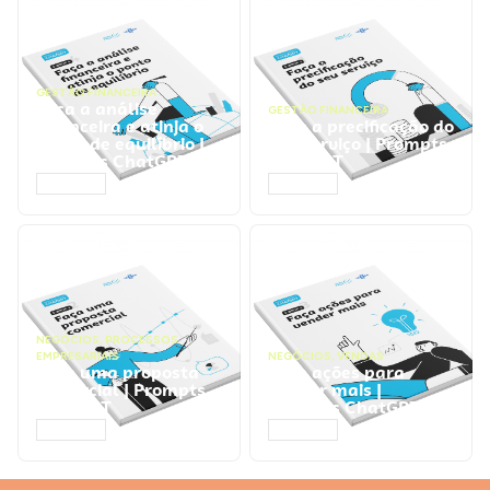
GESTÃO FINANCEIRA
Faça a análise
GESTÃO FINANCEIRA
financeira e atinja o
Faça a precificação do
ponto de equilíbrio |
seu serviço | Prompts
Prompts ChatGPT
ChatGPT
ACESSAR
ACESSAR
NEGÓCIOS
,
PROCESSOS
EMPRESARIAIS
NEGÓCIOS
,
VENDAS
Faça uma proposta
Faça ações para
comercial | Prompts
vender mais |
ChatGPT
Prompts ChatGPT
ACESSAR
ACESSAR