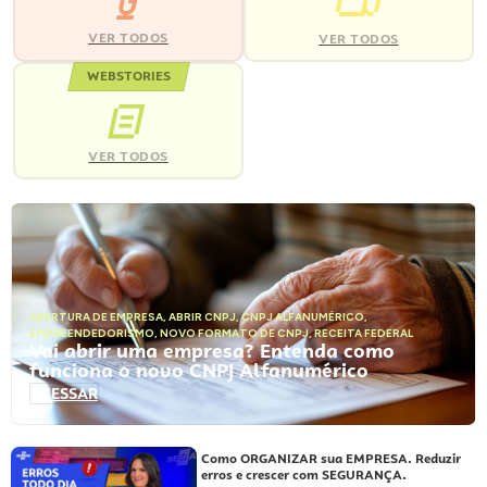
VER TODOS
VER TODOS
WEBSTORIES
VER TODOS
ABERTURA DE EMPRESA
,
ABRIR CNPJ
,
CNPJ ALFANUMÉRICO
,
EMPREENDEDORISMO
,
NOVO FORMATO DE CNPJ
,
RECEITA FEDERAL
Vai abrir uma empresa? Entenda como
funciona o novo CNPJ Alfanumérico
ACESSAR
Como ORGANIZAR sua EMPRESA. Reduzir
erros e crescer com SEGURANÇA.