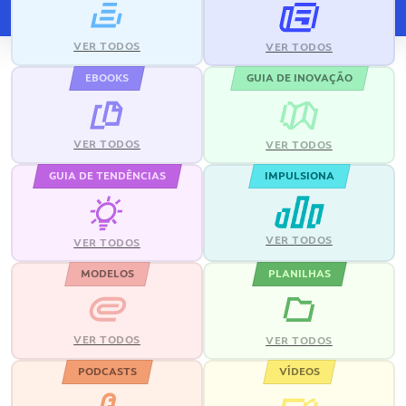
VER TODOS
VER TODOS
EBOOKS
GUIA DE INOVAÇÃO
VER TODOS
VER TODOS
GUIA DE TENDÊNCIAS
IMPULSIONA
VER TODOS
VER TODOS
MODELOS
PLANILHAS
VER TODOS
VER TODOS
PODCASTS
VÍDEOS