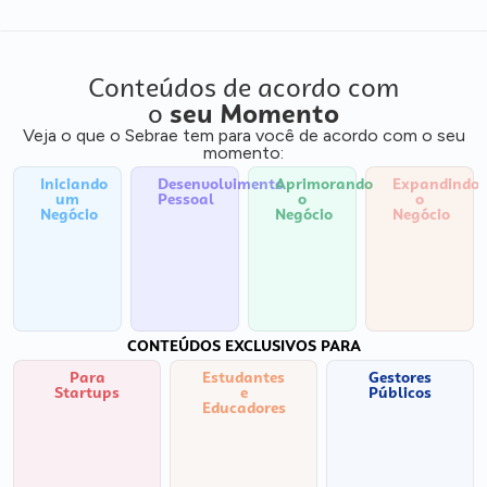
Conteúdos de acordo com
o
seu Momento
Veja o que o Sebrae tem para você de acordo com o seu
momento:
Iniciando
Desenvolvimento
Aprimorando
Expandindo
um
Pessoal
o
o
Negócio
Negócio
Negócio
CONTEÚDOS EXCLUSIVOS PARA
Para
Estudantes
Gestores
Startups
e
Públicos
Educadores