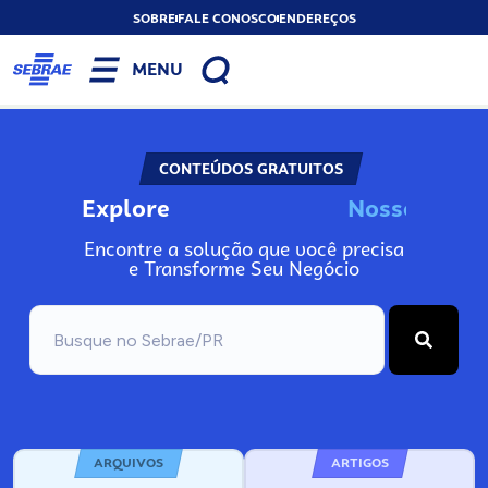
SOBRE
FALE CONOSCO
ENDEREÇOS
MENU
CONTEÚDOS GRATUITOS
Explore
N
o
s
s
o
s
I
n
f
o
Encontre a solução que você precisa
e Transforme Seu Negócio
ARQUIVOS
ARTIGOS