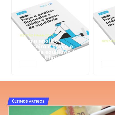
GESTÃO FINANCEIRA
Faça a análise
GESTÃO
financeira e atinja o
Faça
ponto de equilíbrio |
seu 
Prompts ChatGPT
Cha
ACESSAR
ACESS
ÚLTIMOS ARTIGOS