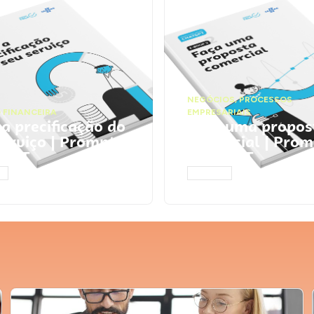
NEGÓCIOS
,
PROCESSOS
 FINANCEIRA
EMPRESARIAIS
 a precificação do
Faça uma propos
serviço | Prompts
comercial | Prom
tGPT
ChatGPT
AR
ACESSAR