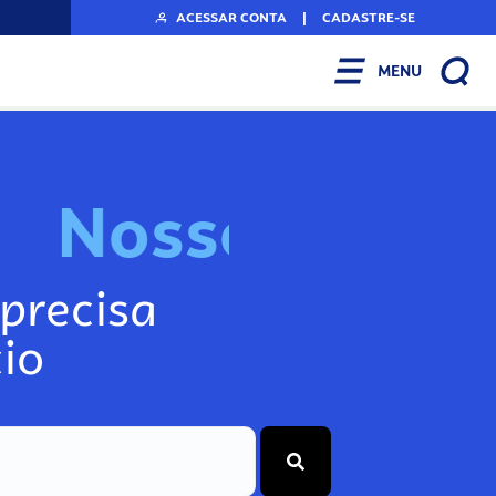
ACESSAR CONTA
|
CADASTRE-SE
MENU
N
o
s
s
o
s
I
n
f
o
g
precisa
io