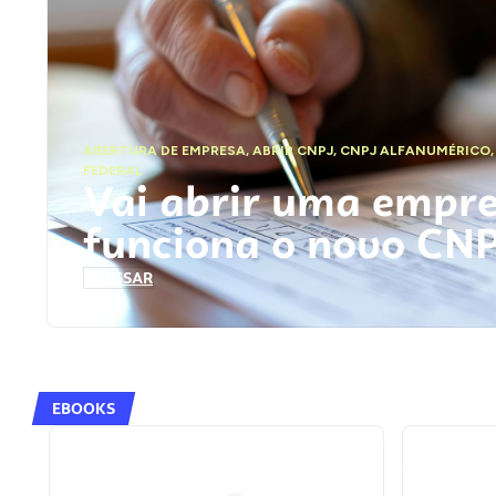
ABERTURA DE EMPRESA
,
ABRIR CNPJ
,
CNPJ ALFANUMÉRICO
FEDERAL
Vai abrir uma empr
funciona o novo CN
ACESSAR
EBOOKS