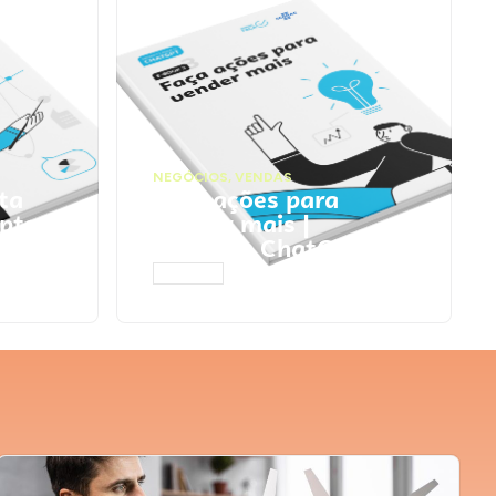
NEGÓCIOS
,
VENDAS
ta
Faça ações para
pts
vender mais |
Prompts ChatGPT
ACESSAR