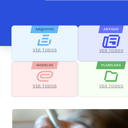
ARQUIVOS
ARTIGOS
VER TODOS
VER TODOS
MODELOS
PLANILHAS
VER TODOS
VER TODOS