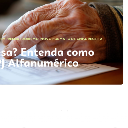
,
EMPREENDEDORISMO
,
NOVO FORMATO DE CNPJ
,
RECEITA
esa? Entenda como
PJ Alfanumérico