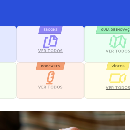
EBOOKS
GUIA DE INOVA
VER TODOS
VER TODO
PODCASTS
VÍDEOS
VER TODOS
VER TODO