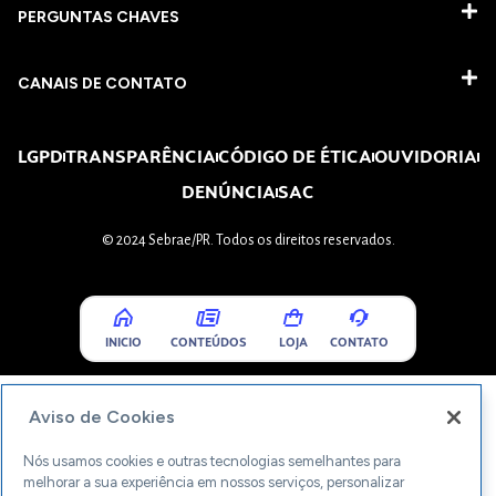
PERGUNTAS CHAVES​
CANAIS DE CONTATO
LGPD
TRANSPARÊNCIA
CÓDIGO DE ÉTICA
OUVIDORIA
DENÚNCIA
SAC
© 2024 Sebrae/PR. Todos os direitos reservados.
INICIO
CONTEÚDOS
LOJA
CONTATO
Aviso de Cookies
Nós usamos cookies e outras tecnologias semelhantes para
melhorar a sua experiência em nossos serviços, personalizar