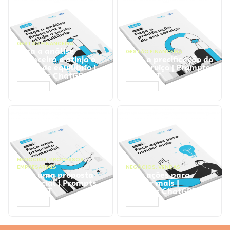
GESTÃO FINANCEIRA
Faça a análise
GESTÃO FINANCEIRA
financeira e atinja o
Faça a precificação do
ponto de equilíbrio |
seu serviço | Prompts
Prompts ChatGPT
ChatGPT
ACESSAR
ACESSAR
NEGÓCIOS
,
PROCESSOS
EMPRESARIAIS
NEGÓCIOS
,
VENDAS
Faça uma proposta
Faça ações para
comercial | Prompts
vender mais |
ChatGPT
Prompts ChatGPT
ACESSAR
ACESSAR