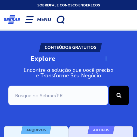
SOBRE
FALE CONOSCO
ENDEREÇOS
MENU
CONTEÚDOS GRATUITOS
Explore
N
o
s
s
o
s
A
Encontre a solução que você precisa
e Transforme Seu Negócio
ARQUIVOS
ARTIGOS