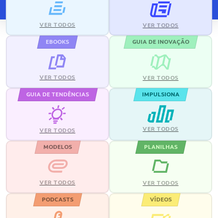
VER TODOS
VER TODOS
EBOOKS
GUIA DE INOVAÇÃO
VER TODOS
VER TODOS
GUIA DE TENDÊNCIAS
IMPULSIONA
VER TODOS
VER TODOS
MODELOS
PLANILHAS
VER TODOS
VER TODOS
PODCASTS
VÍDEOS