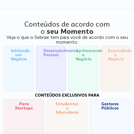
Conteúdos de acordo com
o
seu Momento
Veja o que o Sebrae tem para você de acordo com o seu
momento:
Iniciando
Desenvolvimento
Aprimorando
Expandindo
um
Pessoal
o
o
Negócio
Negócio
Negócio
CONTEÚDOS EXCLUSIVOS PARA
Para
Estudantes
Gestores
Startups
e
Públicos
Educadores