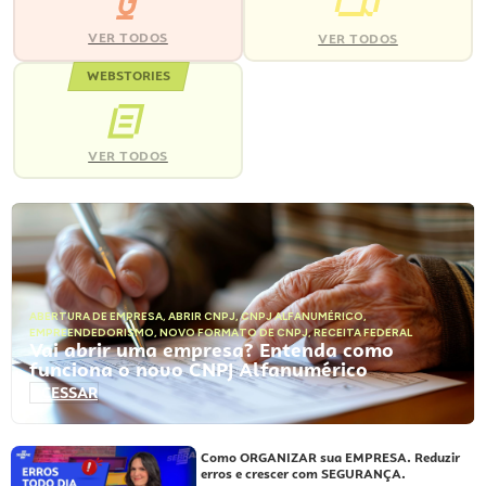
VER TODOS
VER TODOS
WEBSTORIES
VER TODOS
ABERTURA DE EMPRESA
,
ABRIR CNPJ
,
CNPJ ALFANUMÉRICO
,
EMPREENDEDORISMO
,
NOVO FORMATO DE CNPJ
,
RECEITA FEDERAL
Vai abrir uma empresa? Entenda como
funciona o novo CNPJ Alfanumérico
ACESSAR
Como ORGANIZAR sua EMPRESA. Reduzir
erros e crescer com SEGURANÇA.