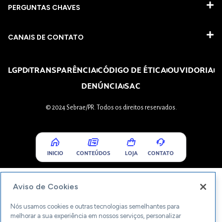
PERGUNTAS CHAVES​
CANAIS DE CONTATO
LGPD
TRANSPARÊNCIA
CÓDIGO DE ÉTICA
OUVIDORIA
DENÚNCIA
SAC
© 2024 Sebrae/PR. Todos os direitos reservados.
INICIO
CONTEÚDOS
LOJA
CONTATO
Aviso de Cookies
Nós usamos cookies e outras tecnologias semelhantes para
melhorar a sua experiência em nossos serviços, personalizar