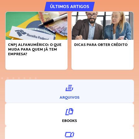
ÚLTIMOS ARTIGOS
PJ ALFANUMÉRICO: O QUE
DICAS PARA OBTER CRÉDITO
FAÇA A
DA PARA QUEM JÁ TEM
SUSTEN
PRESA?
INOVA
ARQUIVOS
EBOOKS