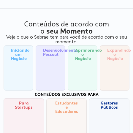
Conteúdos de acordo com
o
seu Momento
Veja o que o Sebrae tem para você de acordo com o seu
momento:
Iniciando
Desenvolvimento
Aprimorando
Expandindo
um
Pessoal
o
o
Negócio
Negócio
Negócio
CONTEÚDOS EXCLUSIVOS PARA
Para
Estudantes
Gestores
Startups
e
Públicos
Educadores