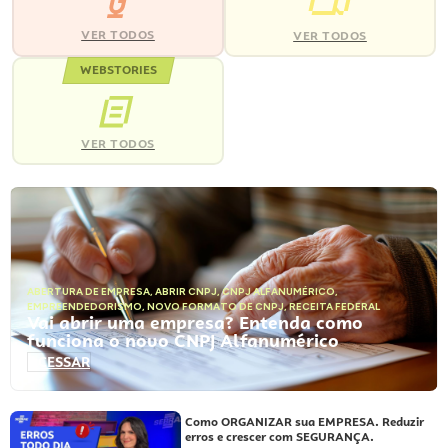
VER TODOS
VER TODOS
WEBSTORIES
VER TODOS
ABERTURA DE EMPRESA
,
ABRIR CNPJ
,
CNPJ ALFANUMÉRICO
,
EMPREENDEDORISMO
,
NOVO FORMATO DE CNPJ
,
RECEITA FEDERAL
Vai abrir uma empresa? Entenda como
funciona o novo CNPJ Alfanumérico
ACESSAR
Como ORGANIZAR sua EMPRESA. Reduzir
erros e crescer com SEGURANÇA.