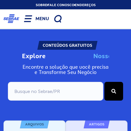
SOBRE
FALE CONOSCO
ENDEREÇOS
MENU
CONTEÚDOS GRATUITOS
Explore
N
o
s
s
o
s
A
I
Encontre a solução que você precisa
e Transforme Seu Negócio
ARQUIVOS
ARTIGOS