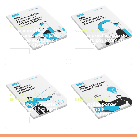
GESTÃO FINANCEIRA
Faça a análise
GESTÃO FINANCEIRA
financeira e atinja o
Faça a precificação do
ponto de equilíbrio |
seu serviço | Prompts
Prompts ChatGPT
ChatGPT
ACESSAR
ACESSAR
NEGÓCIOS
,
PROCESSOS
EMPRESARIAIS
NEGÓCIOS
,
VENDAS
Faça uma proposta
Faça ações para
comercial | Prompts
vender mais |
ChatGPT
Prompts ChatGPT
ACESSAR
ACESSAR