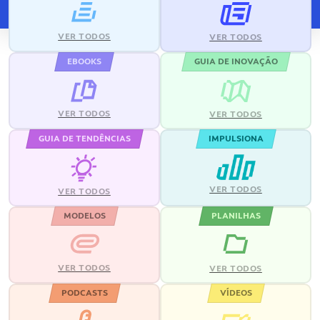
VER TODOS
VER TODOS
EBOOKS
GUIA DE INOVAÇÃO
VER TODOS
VER TODOS
GUIA DE TENDÊNCIAS
IMPULSIONA
VER TODOS
VER TODOS
MODELOS
PLANILHAS
VER TODOS
VER TODOS
PODCASTS
VÍDEOS