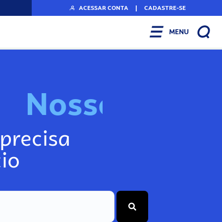
ACESSAR CONTA
|
CADASTRE-SE
MENU
N
o
s
s
o
s
I
n
f
o
g
precisa
io