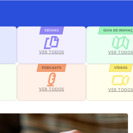
EBOOKS
GUIA DE INOVA
VER TODOS
VER TODO
PODCASTS
VÍDEOS
VER TODOS
VER TODO