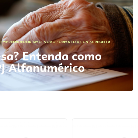
,
EMPREENDEDORISMO
,
NOVO FORMATO DE CNPJ
,
RECEITA
esa? Entenda como
PJ Alfanumérico