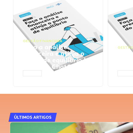
GESTÃO FINANCEIRA
Faça a análise
GESTÃO
financeira e atinja o
Faça
ponto de equilíbrio |
seu 
Prompts ChatGPT
Cha
ACESSAR
ACESS
ÚLTIMOS ARTIGOS