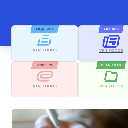
ARQUIVOS
ARTIGOS
VER TODOS
VER TODOS
MODELOS
PLANILHAS
VER TODOS
VER TODOS