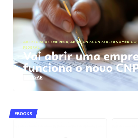
ABERTURA DE EMPRESA
,
ABRIR CNPJ
,
CNPJ ALFANUMÉRICO
FEDERAL
Vai abrir uma empr
funciona o novo CN
ACESSAR
EBOOKS