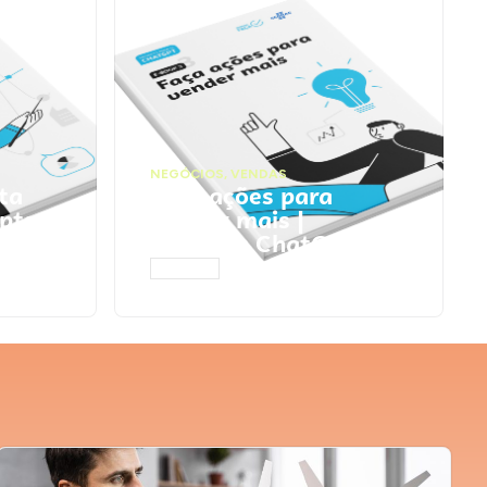
NEGÓCIOS
,
VENDAS
ta
Faça ações para
pts
vender mais |
Prompts ChatGPT
ACESSAR