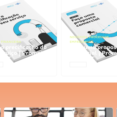
NEGÓCIOS
,
PROCESSOS
 FINANCEIRA
EMPRESARIAIS
 a precificação do
Faça uma propos
serviço | Prompts
comercial | Prom
tGPT
ChatGPT
AR
ACESSAR