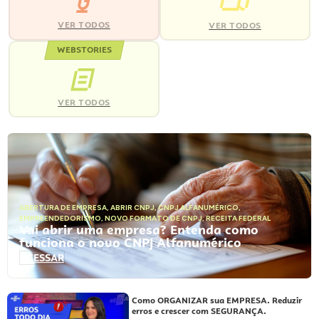
VER TODOS
VER TODOS
WEBSTORIES
VER TODOS
ABERTURA DE EMPRESA
,
ABRIR CNPJ
,
CNPJ ALFANUMÉRICO
,
EMPREENDEDORISMO
,
NOVO FORMATO DE CNPJ
,
RECEITA FEDERAL
Vai abrir uma empresa? Entenda como
funciona o novo CNPJ Alfanumérico
ACESSAR
Como ORGANIZAR sua EMPRESA. Reduzir
erros e crescer com SEGURANÇA.