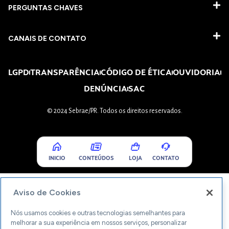
PERGUNTAS CHAVES​
CANAIS DE CONTATO
LGPD
TRANSPARÊNCIA
CÓDIGO DE ÉTICA
OUVIDORIA
DENÚNCIA
SAC
© 2024 Sebrae/PR. Todos os direitos reservados.
INICIO
CONTEÚDOS
LOJA
CONTATO
Aviso de Cookies
Nós usamos cookies e outras tecnologias semelhantes para
melhorar a sua experiência em nossos serviços, personalizar