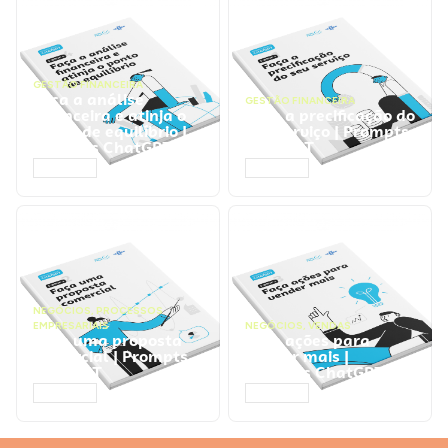
GESTÃO FINANCEIRA
Faça a análise
GESTÃO FINANCEIRA
financeira e atinja o
Faça a precificação do
ponto de equilíbrio |
seu serviço | Prompts
Prompts ChatGPT
ChatGPT
ACESSAR
ACESSAR
NEGÓCIOS
,
PROCESSOS
EMPRESARIAIS
NEGÓCIOS
,
VENDAS
Faça uma proposta
Faça ações para
comercial | Prompts
vender mais |
ChatGPT
Prompts ChatGPT
ACESSAR
ACESSAR