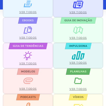
VER TODOS
VER TODOS
EBOOKS
GUIA DE INOVAÇÃO
VER TODOS
VER TODOS
GUIA DE TENDÊNCIAS
IMPULSIONA
VER TODOS
VER TODOS
MODELOS
PLANILHAS
VER TODOS
VER TODOS
PODCASTS
VÍDEOS