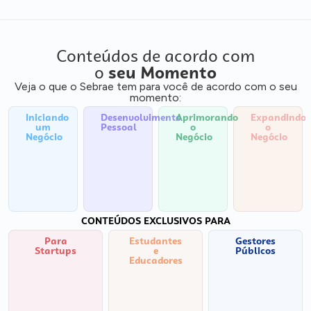
Conteúdos de acordo com
o
seu Momento
Veja o que o Sebrae tem para você de acordo com o seu
momento:
Iniciando
Desenvolvimento
Aprimorando
Expandindo
um
Pessoal
o
o
Negócio
Negócio
Negócio
CONTEÚDOS EXCLUSIVOS PARA
Para
Estudantes
Gestores
Startups
e
Públicos
Educadores