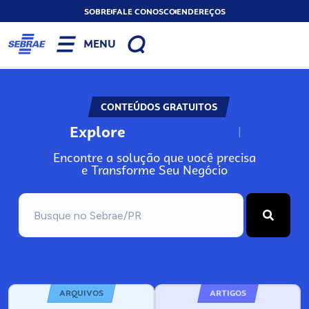
SOBRE
FALE CONOSCO
ENDEREÇOS
MENU
CONTEÚDOS GRATUITOS
Explore
N
o
s
s
o
s
A
Encontre a solução que você precisa
e Transforme Seu Negócio
ARQUIVOS
ARTIGOS