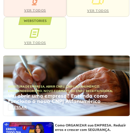
VER TODOS
VER TODOS
WEBSTORIES
VER TODOS
ABERTURA DE EMPRESA
,
ABRIR CNPJ
,
CNPJ ALFANUMÉRICO
,
EMPREENDEDORISMO
,
NOVO FORMATO DE CNPJ
,
RECEITA FEDERAL
Vai abrir uma empresa? Entenda como
funciona o novo CNPJ Alfanumérico
ACESSAR
Como ORGANIZAR sua EMPRESA. Reduzir
erros e crescer com SEGURANÇA.