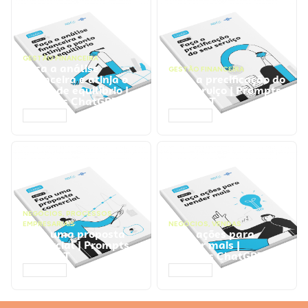
GESTÃO FINANCEIRA
Faça a análise
GESTÃO FINANCEIRA
financeira e atinja o
Faça a precificação do
ponto de equilíbrio |
seu serviço | Prompts
Prompts ChatGPT
ChatGPT
ACESSAR
ACESSAR
NEGÓCIOS
,
PROCESSOS
EMPRESARIAIS
NEGÓCIOS
,
VENDAS
Faça uma proposta
Faça ações para
comercial | Prompts
vender mais |
ChatGPT
Prompts ChatGPT
ACESSAR
ACESSAR