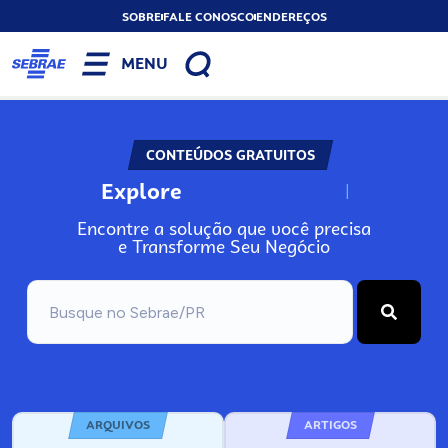
SOBRE
FALE CONOSCO
ENDEREÇOS
MENU
CONTEÚDOS GRATUITOS
Explore
N
o
s
s
o
s
P
o
Encontre a solução que você precisa
e Transforme Seu Negócio
ARQUIVOS
ARTIGOS