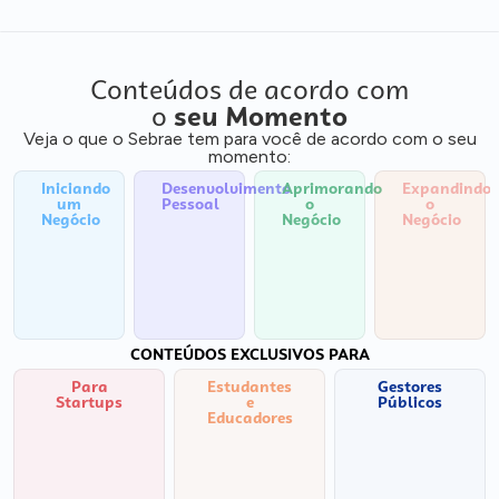
Conteúdos de acordo com
o
seu Momento
Veja o que o Sebrae tem para você de acordo com o seu
momento:
Iniciando
Desenvolvimento
Aprimorando
Expandindo
um
Pessoal
o
o
Negócio
Negócio
Negócio
CONTEÚDOS EXCLUSIVOS PARA
Para
Estudantes
Gestores
Startups
e
Públicos
Educadores