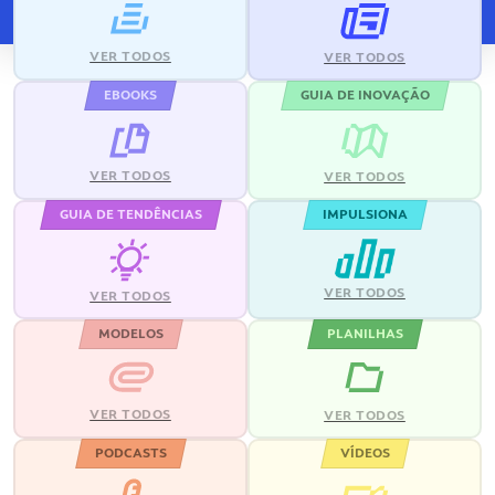
VER TODOS
VER TODOS
EBOOKS
GUIA DE INOVAÇÃO
VER TODOS
VER TODOS
GUIA DE TENDÊNCIAS
IMPULSIONA
VER TODOS
VER TODOS
MODELOS
PLANILHAS
VER TODOS
VER TODOS
PODCASTS
VÍDEOS