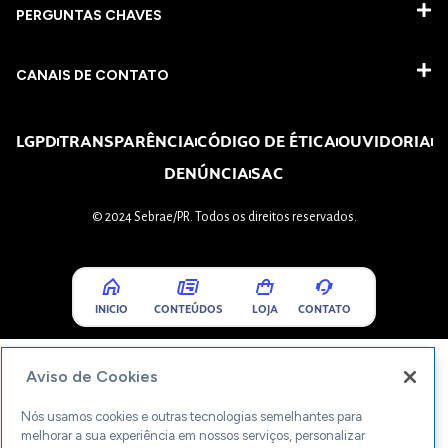
PERGUNTAS CHAVES​
CANAIS DE CONTATO
LGPD
TRANSPARÊNCIA
CÓDIGO DE ÉTICA
OUVIDORIA
DENÚNCIA
SAC
© 2024 Sebrae/PR. Todos os direitos reservados.
INICIO
CONTEÚDOS
LOJA
CONTATO
Aviso de Cookies
Nós usamos cookies e outras tecnologias semelhantes para
melhorar a sua experiência em nossos serviços, personalizar