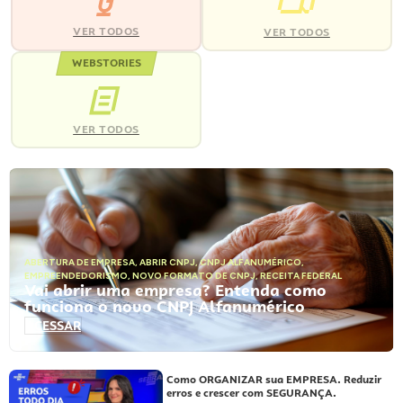
VER TODOS
VER TODOS
WEBSTORIES
VER TODOS
ABERTURA DE EMPRESA
,
ABRIR CNPJ
,
CNPJ ALFANUMÉRICO
,
EMPREENDEDORISMO
,
NOVO FORMATO DE CNPJ
,
RECEITA FEDERAL
Vai abrir uma empresa? Entenda como
funciona o novo CNPJ Alfanumérico
ACESSAR
Como ORGANIZAR sua EMPRESA. Reduzir
erros e crescer com SEGURANÇA.