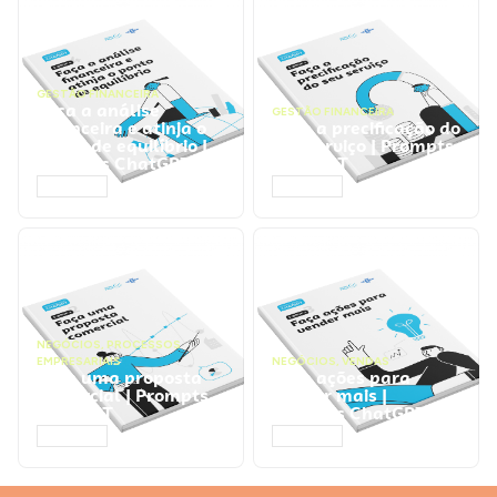
GESTÃO FINANCEIRA
Faça a análise
GESTÃO FINANCEIRA
financeira e atinja o
Faça a precificação do
ponto de equilíbrio |
seu serviço | Prompts
Prompts ChatGPT
ChatGPT
ACESSAR
ACESSAR
NEGÓCIOS
,
PROCESSOS
EMPRESARIAIS
NEGÓCIOS
,
VENDAS
Faça uma proposta
Faça ações para
comercial | Prompts
vender mais |
ChatGPT
Prompts ChatGPT
ACESSAR
ACESSAR