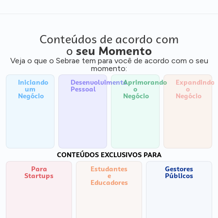
Conteúdos de acordo com
o
seu Momento
Veja o que o Sebrae tem para você de acordo com o seu
momento:
Iniciando
Desenvolvimento
Aprimorando
Expandindo
um
Pessoal
o
o
Negócio
Negócio
Negócio
CONTEÚDOS EXCLUSIVOS PARA
Para
Estudantes
Gestores
Startups
e
Públicos
Educadores