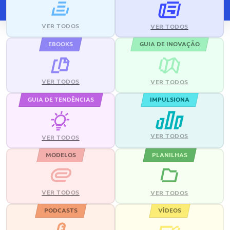
VER TODOS
VER TODOS
EBOOKS
GUIA DE INOVAÇÃO
VER TODOS
VER TODOS
GUIA DE TENDÊNCIAS
IMPULSIONA
VER TODOS
VER TODOS
MODELOS
PLANILHAS
VER TODOS
VER TODOS
PODCASTS
VÍDEOS