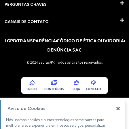
PERGUNTAS CHAVES​
CANAIS DE CONTATO
LGPD
TRANSPARÊNCIA
CÓDIGO DE ÉTICA
OUVIDORIA
DENÚNCIA
SAC
© 2024 Sebrae/PR. Todos os direitos reservados.
INICIO
CONTEÚDOS
LOJA
CONTATO
Aviso de Cookies
Nós usamos cookies e outras tecnologias semelhantes para
melhorar a sua experiência em nossos serviços, personalizar