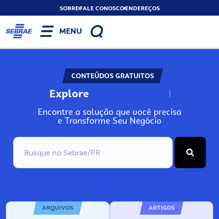
SOBRE
FALE CONOSCO
ENDEREÇOS
MENU
CONTEÚDOS GRATUITOS
Explore
N
o
s
s
o
s
A
Encontre a solução que você precisa
e Transforme Seu Negócio
ARQUIVOS
ARTIGOS