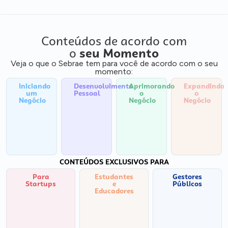
Conteúdos de acordo com
o
seu Momento
Veja o que o Sebrae tem para você de acordo com o seu
momento:
Iniciando
Desenvolvimento
Aprimorando
Expandindo
um
Pessoal
o
o
Negócio
Negócio
Negócio
CONTEÚDOS EXCLUSIVOS PARA
Para
Estudantes
Gestores
Startups
e
Públicos
Educadores