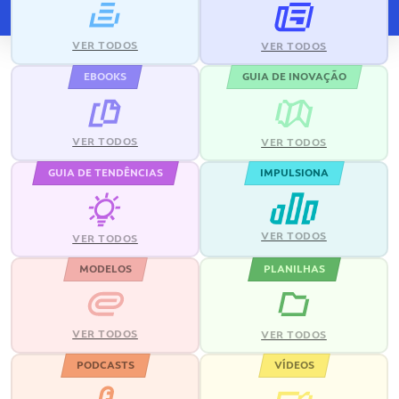
VER TODOS
VER TODOS
EBOOKS
GUIA DE INOVAÇÃO
VER TODOS
VER TODOS
GUIA DE TENDÊNCIAS
IMPULSIONA
VER TODOS
VER TODOS
MODELOS
PLANILHAS
VER TODOS
VER TODOS
PODCASTS
VÍDEOS