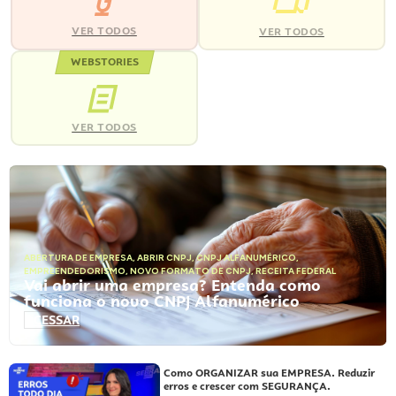
VER TODOS
VER TODOS
WEBSTORIES
VER TODOS
ABERTURA DE EMPRESA
,
ABRIR CNPJ
,
CNPJ ALFANUMÉRICO
,
EMPREENDEDORISMO
,
NOVO FORMATO DE CNPJ
,
RECEITA FEDERAL
Vai abrir uma empresa? Entenda como
funciona o novo CNPJ Alfanumérico
ACESSAR
Como ORGANIZAR sua EMPRESA. Reduzir
erros e crescer com SEGURANÇA.