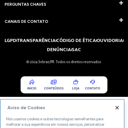
PERGUNTAS CHAVES​
CANAIS DE CONTATO
LGPD
TRANSPARÊNCIA
CÓDIGO DE ÉTICA
OUVIDORIA
DENÚNCIA
SAC
© 2024 Sebrae/PR. Todos os direitos reservados.
INICIO
CONTEÚDOS
LOJA
CONTATO
Aviso de Cookies
Nós usamos cookies e outras tecnologias semelhantes para
melhorar a sua experiência em nossos serviços, personalizar