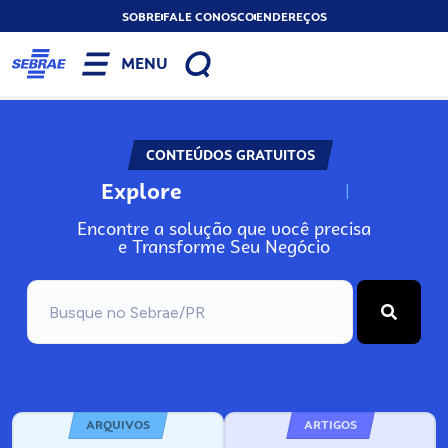
SOBRE
FALE CONOSCO
ENDEREÇOS
MENU
CONTEÚDOS GRATUITOS
Explore
N
o
s
s
o
s
A
r
Encontre a solução que você precisa
e Transforme Seu Negócio
ARQUIVOS
ARTIGOS