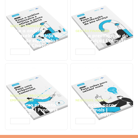
GESTÃO FINANCEIRA
Faça a análise
GESTÃO FINANCEIRA
financeira e atinja o
Faça a precificação do
ponto de equilíbrio |
seu serviço | Prompts
Prompts ChatGPT
ChatGPT
ACESSAR
ACESSAR
NEGÓCIOS
,
PROCESSOS
EMPRESARIAIS
NEGÓCIOS
,
VENDAS
Faça uma proposta
Faça ações para
comercial | Prompts
vender mais |
ChatGPT
Prompts ChatGPT
ACESSAR
ACESSAR