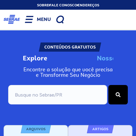
SOBRE
FALE CONOSCO
ENDEREÇOS
MENU
CONTEÚDOS GRATUITOS
Explore
N
o
s
s
o
s
I
n
f
o
Encontre a solução que você precisa
e Transforme Seu Negócio
ARQUIVOS
ARTIGOS