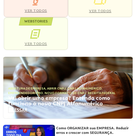
VER TODOS
VER TODOS
WEBSTORIES
VER TODOS
ABERTURA DE EMPRESA
,
ABRIR CNPJ
,
CNPJ ALFANUMÉRICO
,
EMPREENDEDORISMO
,
NOVO FORMATO DE CNPJ
,
RECEITA FEDERAL
Vai abrir uma empresa? Entenda como
funciona o novo CNPJ Alfanumérico
ACESSAR
Como ORGANIZAR sua EMPRESA. Reduzir
erros e crescer com SEGURANÇA.