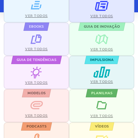
VER TODOS
VER TODOS
EBOOKS
GUIA DE INOVAÇÃO
VER TODOS
VER TODOS
GUIA DE TENDÊNCIAS
IMPULSIONA
VER TODOS
VER TODOS
MODELOS
PLANILHAS
VER TODOS
VER TODOS
PODCASTS
VÍDEOS