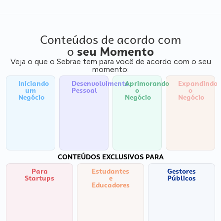
Conteúdos de acordo com
o
seu Momento
Veja o que o Sebrae tem para você de acordo com o seu
momento:
Iniciando
Desenvolvimento
Aprimorando
Expandindo
um
Pessoal
o
o
Negócio
Negócio
Negócio
CONTEÚDOS EXCLUSIVOS PARA
Para
Estudantes
Gestores
Startups
e
Públicos
Educadores