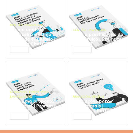
GESTÃO FINANCEIRA
Faça a análise
GESTÃO FINANCEIRA
financeira e atinja o
Faça a precificação do
ponto de equilíbrio |
seu serviço | Prompts
Prompts ChatGPT
ChatGPT
ACESSAR
ACESSAR
NEGÓCIOS
,
PROCESSOS
EMPRESARIAIS
NEGÓCIOS
,
VENDAS
Faça uma proposta
Faça ações para
comercial | Prompts
vender mais |
ChatGPT
Prompts ChatGPT
ACESSAR
ACESSAR