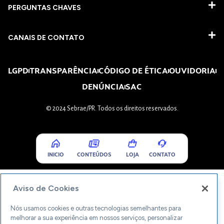
PERGUNTAS CHAVES​
CANAIS DE CONTATO
LGPD
TRANSPARÊNCIA
CÓDIGO DE ÉTICA
OUVIDORIA
DENÚNCIA
SAC
© 2024 Sebrae/PR. Todos os direitos reservados.
INICIO
CONTEÚDOS
LOJA
CONTATO
Aviso de Cookies
Nós usamos cookies e outras tecnologias semelhantes para
melhorar a sua experiência em nossos serviços, personalizar