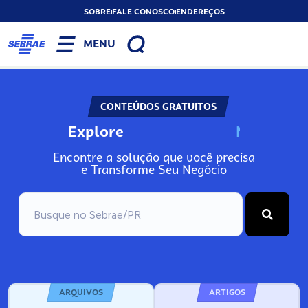
SOBRE
FALE CONOSCO
ENDEREÇOS
MENU
CONTEÚDOS GRATUITOS
Explore
N
o
s
s
o
s
A
Encontre a solução que você precisa
e Transforme Seu Negócio
ARQUIVOS
ARTIGOS