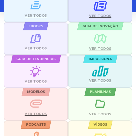
VER TODOS
VER TODOS
EBOOKS
GUIA DE INOVAÇÃO
VER TODOS
VER TODOS
GUIA DE TENDÊNCIAS
IMPULSIONA
VER TODOS
VER TODOS
MODELOS
PLANILHAS
VER TODOS
VER TODOS
PODCASTS
VÍDEOS