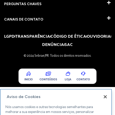
PERGUNTAS CHAVES​
CANAIS DE CONTATO
LGPD
TRANSPARÊNCIA
CÓDIGO DE ÉTICA
OUVIDORIA
DENÚNCIA
SAC
© 2024 Sebrae/PR. Todos os direitos reservados.
INICIO
CONTEÚDOS
LOJA
CONTATO
Aviso de Cookies
Nós usamos cookies e outras tecnologias semelhantes para
melhorar a sua experiência em nossos serviços, personalizar