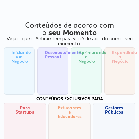
Conteúdos de acordo com
o
seu Momento
Veja o que o Sebrae tem para você de acordo com o seu
momento:
Iniciando
Desenvolvimento
Aprimorando
Expandindo
um
Pessoal
o
o
Negócio
Negócio
Negócio
CONTEÚDOS EXCLUSIVOS PARA
Para
Estudantes
Gestores
Startups
e
Públicos
Educadores