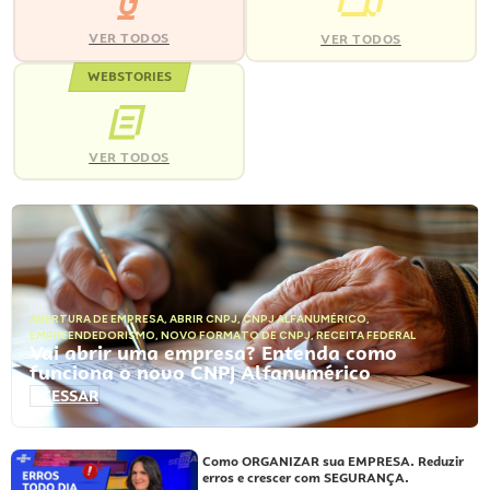
VER TODOS
VER TODOS
WEBSTORIES
VER TODOS
ABERTURA DE EMPRESA
,
ABRIR CNPJ
,
CNPJ ALFANUMÉRICO
,
EMPREENDEDORISMO
,
NOVO FORMATO DE CNPJ
,
RECEITA FEDERAL
Vai abrir uma empresa? Entenda como
funciona o novo CNPJ Alfanumérico
ACESSAR
Como ORGANIZAR sua EMPRESA. Reduzir
erros e crescer com SEGURANÇA.