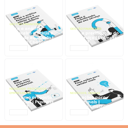
GESTÃO FINANCEIRA
Faça a análise
GESTÃO FINANCEIRA
financeira e atinja o
Faça a precificação do
ponto de equilíbrio |
seu serviço | Prompts
Prompts ChatGPT
ChatGPT
ACESSAR
ACESSAR
NEGÓCIOS
,
PROCESSOS
EMPRESARIAIS
NEGÓCIOS
,
VENDAS
Faça uma proposta
Faça ações para
comercial | Prompts
vender mais |
ChatGPT
Prompts ChatGPT
ACESSAR
ACESSAR