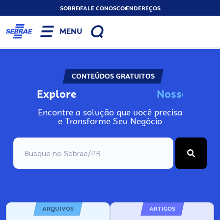
SOBRE
FALE CONOSCO
ENDEREÇOS
MENU
CONTEÚDOS GRATUITOS
Explore
N
o
s
s
o
s
I
n
Encontre a solução que você precisa
e Transforme Seu Negócio
ARQUIVOS
ARTIGOS