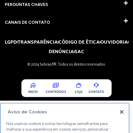
PERGUNTAS CHAVES​
CANAIS DE CONTATO
LGPD
TRANSPARÊNCIA
CÓDIGO DE ÉTICA
OUVIDORIA
DENÚNCIA
SAC
© 2024 Sebrae/PR. Todos os direitos reservados.
INICIO
CONTEÚDOS
LOJA
CONTATO
Aviso de Cookies
Nós usamos cookies e outras tecnologias semelhantes para
melhorar a sua experiência em nossos serviços, personalizar