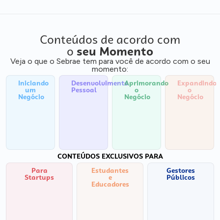
Conteúdos de acordo com
o
seu Momento
Veja o que o Sebrae tem para você de acordo com o seu
momento:
Iniciando
Desenvolvimento
Aprimorando
Expandindo
um
Pessoal
o
o
Negócio
Negócio
Negócio
CONTEÚDOS EXCLUSIVOS PARA
Para
Estudantes
Gestores
Startups
e
Públicos
Educadores