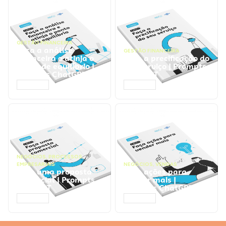
GESTÃO FINANCEIRA
Faça a análise
GESTÃO FINANCEIRA
financeira e atinja o
Faça a precificação do
ponto de equilíbrio |
seu serviço | Prompts
Prompts ChatGPT
ChatGPT
ACESSAR
ACESSAR
NEGÓCIOS
,
PROCESSOS
EMPRESARIAIS
NEGÓCIOS
,
VENDAS
Faça uma proposta
Faça ações para
comercial | Prompts
vender mais |
ChatGPT
Prompts ChatGPT
ACESSAR
ACESSAR