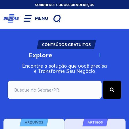
SOBRE
FALE CONOSCO
ENDEREÇOS
MENU
CONTEÚDOS GRATUITOS
Explore
N
o
s
s
o
s
A
Encontre a solução que você precisa
e Transforme Seu Negócio
ARQUIVOS
ARTIGOS