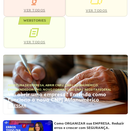
VER TODOS
VER TODOS
WEBSTORIES
VER TODOS
ABERTURA DE EMPRESA
,
ABRIR CNPJ
,
CNPJ ALFANUMÉRICO
,
EMPREENDEDORISMO
,
NOVO FORMATO DE CNPJ
,
RECEITA FEDERAL
Vai abrir uma empresa? Entenda como
funciona o novo CNPJ Alfanumérico
ACESSAR
Como ORGANIZAR sua EMPRESA. Reduzir
erros e crescer com SEGURANÇA.