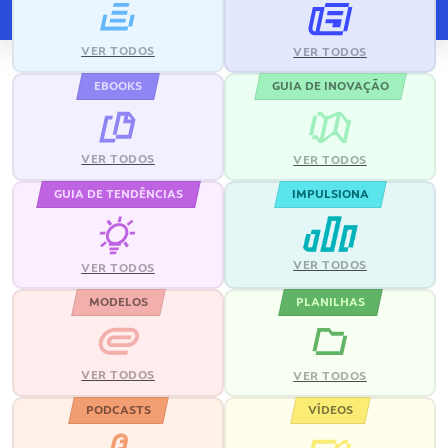
VER TODOS
VER TODOS
EBOOKS
GUIA DE INOVAÇÃO
VER TODOS
VER TODOS
GUIA DE TENDÊNCIAS
IMPULSIONA
VER TODOS
VER TODOS
MODELOS
PLANILHAS
VER TODOS
VER TODOS
PODCASTS
VÍDEOS