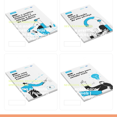
GESTÃO FINANCEIRA
Faça a análise
GESTÃO FINANCEIRA
financeira e atinja o
Faça a precificação do
ponto de equilíbrio |
seu serviço | Prompts
Prompts ChatGPT
ChatGPT
ACESSAR
ACESSAR
NEGÓCIOS
,
PROCESSOS
EMPRESARIAIS
NEGÓCIOS
,
VENDAS
Faça uma proposta
Faça ações para
comercial | Prompts
vender mais |
ChatGPT
Prompts ChatGPT
ACESSAR
ACESSAR