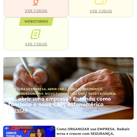
VER TODOS
VER TODOS
WEBSTORIES
VER TODOS
ABERTURA DE EMPRESA
,
ABRIR CNPJ
,
CNPJ ALFANUMÉRICO
,
EMPREENDEDORISMO
,
NOVO FORMATO DE CNPJ
,
RECEITA FEDERAL
Vai abrir uma empresa? Entenda como
funciona o novo CNPJ Alfanumérico
ACESSAR
Como ORGANIZAR sua EMPRESA. Reduzir
erros e crescer com SEGURANÇA.