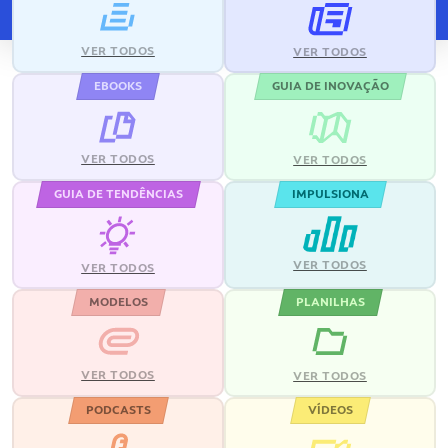
VER TODOS
VER TODOS
EBOOKS
GUIA DE INOVAÇÃO
VER TODOS
VER TODOS
GUIA DE TENDÊNCIAS
IMPULSIONA
VER TODOS
VER TODOS
MODELOS
PLANILHAS
VER TODOS
VER TODOS
PODCASTS
VÍDEOS