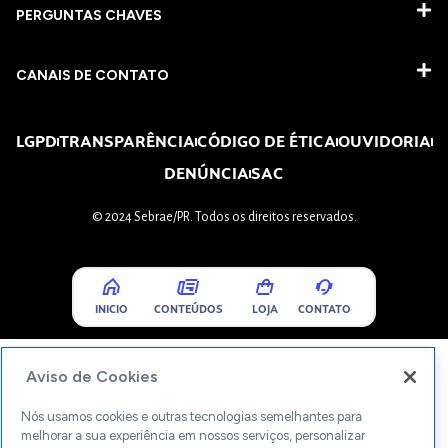
PERGUNTAS CHAVES​
CANAIS DE CONTATO
LGPD
TRANSPARÊNCIA
CÓDIGO DE ÉTICA
OUVIDORIA
DENÚNCIA
SAC
© 2024 Sebrae/PR. Todos os direitos reservados.
INICIO
CONTEÚDOS
LOJA
CONTATO
Aviso de Cookies
Nós usamos cookies e outras tecnologias semelhantes para
melhorar a sua experiência em nossos serviços, personalizar