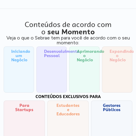
Conteúdos de acordo com
o
seu Momento
Veja o que o Sebrae tem para você de acordo com o seu
momento:
Iniciando
Desenvolvimento
Aprimorando
Expandindo
um
Pessoal
o
o
Negócio
Negócio
Negócio
CONTEÚDOS EXCLUSIVOS PARA
Para
Estudantes
Gestores
Startups
e
Públicos
Educadores