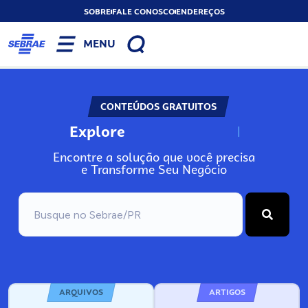
SOBRE
FALE CONOSCO
ENDEREÇOS
MENU
CONTEÚDOS GRATUITOS
Explore
N
o
s
s
o
s
A
Encontre a solução que você precisa
e Transforme Seu Negócio
ARQUIVOS
ARTIGOS