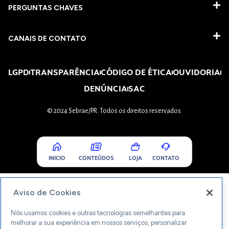
PERGUNTAS CHAVES​
CANAIS DE CONTATO
LGPD
TRANSPARÊNCIA
CÓDIGO DE ÉTICA
OUVIDORIA
DENÚNCIA
SAC
© 2024 Sebrae/PR. Todos os direitos reservados.
INICIO
CONTEÚDOS
LOJA
CONTATO
Aviso de Cookies
Nós usamos cookies e outras tecnologias semelhantes para
melhorar a sua experiência em nossos serviços, personalizar