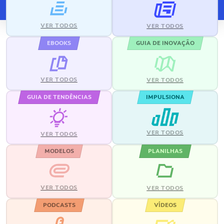
VER TODOS
VER TODOS
EBOOKS
GUIA DE INOVAÇÃO
VER TODOS
VER TODOS
GUIA DE TENDÊNCIAS
IMPULSIONA
VER TODOS
VER TODOS
MODELOS
PLANILHAS
VER TODOS
VER TODOS
PODCASTS
VÍDEOS