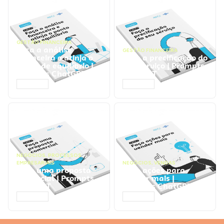
GESTÃO FINANCEIRA
Faça a análise
GESTÃO FINANCEIRA
financeira e atinja o
Faça a precificação do
ponto de equilíbrio |
seu serviço | Prompts
Prompts ChatGPT
ChatGPT
ACESSAR
ACESSAR
NEGÓCIOS
,
PROCESSOS
EMPRESARIAIS
NEGÓCIOS
,
VENDAS
Faça uma proposta
Faça ações para
comercial | Prompts
vender mais |
ChatGPT
Prompts ChatGPT
ACESSAR
ACESSAR