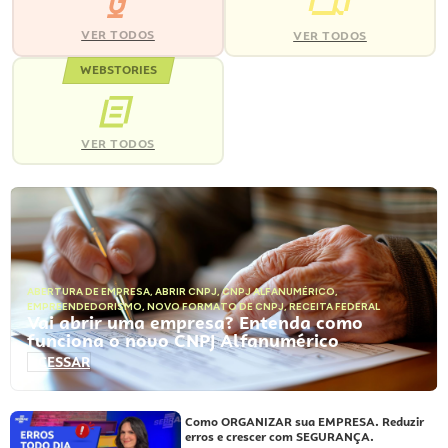
VER TODOS
VER TODOS
WEBSTORIES
VER TODOS
ABERTURA DE EMPRESA
,
ABRIR CNPJ
,
CNPJ ALFANUMÉRICO
,
EMPREENDEDORISMO
,
NOVO FORMATO DE CNPJ
,
RECEITA FEDERAL
Vai abrir uma empresa? Entenda como
funciona o novo CNPJ Alfanumérico
ACESSAR
Como ORGANIZAR sua EMPRESA. Reduzir
erros e crescer com SEGURANÇA.