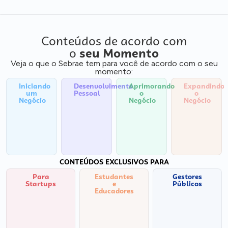
Conteúdos de acordo com
o
seu Momento
Veja o que o Sebrae tem para você de acordo com o seu
momento:
Iniciando
Desenvolvimento
Aprimorando
Expandindo
um
Pessoal
o
o
Negócio
Negócio
Negócio
CONTEÚDOS EXCLUSIVOS PARA
Para
Estudantes
Gestores
Startups
e
Públicos
Educadores