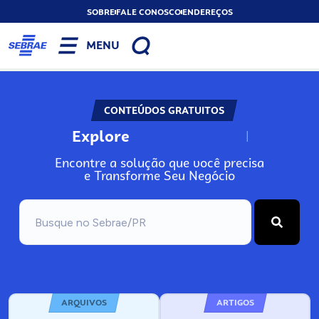
SOBRE
FALE CONOSCO
ENDEREÇOS
MENU
CONTEÚDOS GRATUITOS
Explore
N
o
s
s
o
s
A
Encontre a solução que você precisa
e Transforme Seu Negócio
ARQUIVOS
ARTIGOS