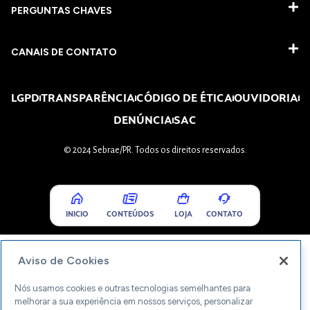
PERGUNTAS CHAVES​
CANAIS DE CONTATO
LGPD
TRANSPARÊNCIA
CÓDIGO DE ÉTICA
OUVIDORIA
DENÚNCIA
SAC
© 2024 Sebrae/PR. Todos os direitos reservados.
INICIO
CONTEÚDOS
LOJA
CONTATO
Aviso de Cookies
Nós usamos cookies e outras tecnologias semelhantes para
melhorar a sua experiência em nossos serviços, personalizar