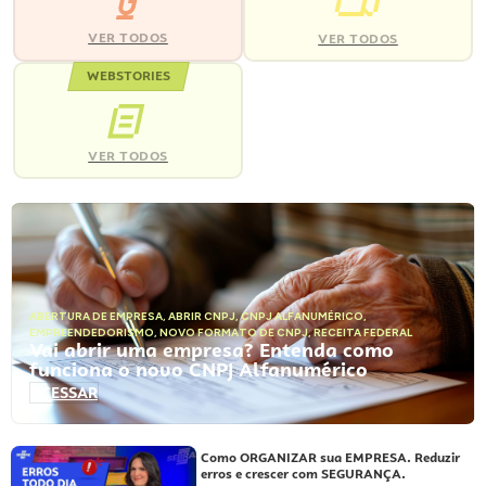
VER TODOS
VER TODOS
WEBSTORIES
VER TODOS
ABERTURA DE EMPRESA
,
ABRIR CNPJ
,
CNPJ ALFANUMÉRICO
,
EMPREENDEDORISMO
,
NOVO FORMATO DE CNPJ
,
RECEITA FEDERAL
Vai abrir uma empresa? Entenda como
funciona o novo CNPJ Alfanumérico
ACESSAR
Como ORGANIZAR sua EMPRESA. Reduzir
erros e crescer com SEGURANÇA.