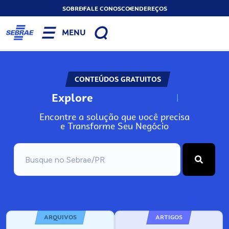
SOBRE
FALE CONOSCO
ENDEREÇOS
MENU
CONTEÚDOS GRATUITOS
Explore
N
o
s
s
o
s
A
Encontre a solução que você precisa
e Transforme Seu Negócio
ARQUIVOS
ARTIGOS