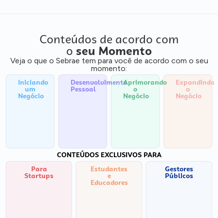
Conteúdos de acordo com
o
seu Momento
Veja o que o Sebrae tem para você de acordo com o seu
momento:
Iniciando
Desenvolvimento
Aprimorando
Expandindo
um
Pessoal
o
o
Negócio
Negócio
Negócio
CONTEÚDOS EXCLUSIVOS PARA
Para
Estudantes
Gestores
Startups
e
Públicos
Educadores