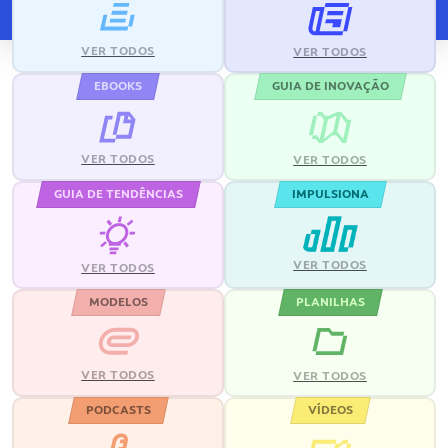
VER TODOS
VER TODOS
EBOOKS
GUIA DE INOVAÇÃO
VER TODOS
VER TODOS
GUIA DE TENDÊNCIAS
IMPULSIONA
VER TODOS
VER TODOS
MODELOS
PLANILHAS
VER TODOS
VER TODOS
PODCASTS
VÍDEOS