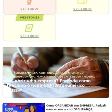
VER TODOS
VER TODOS
WEBSTORIES
VER TODOS
ABERTURA DE EMPRESA
,
ABRIR CNPJ
,
CNPJ ALFANUMÉRICO
,
EMPREENDEDORISMO
,
NOVO FORMATO DE CNPJ
,
RECEITA FEDERAL
Vai abrir uma empresa? Entenda como
funciona o novo CNPJ Alfanumérico
ACESSAR
Como ORGANIZAR sua EMPRESA. Reduzir
erros e crescer com SEGURANÇA.