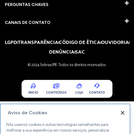
PERGUNTAS CHAVES​
CANAIS DE CONTATO
LGPD
TRANSPARÊNCIA
CÓDIGO DE ÉTICA
OUVIDORIA
DENÚNCIA
SAC
© 2024 Sebrae/PR. Todos os direitos reservados.
INICIO
CONTEÚDOS
LOJA
CONTATO
Aviso de Cookies
Nós usamos cookies e outras tecnologias semelhantes para
melhorar a sua experiência em nossos serviços, personalizar