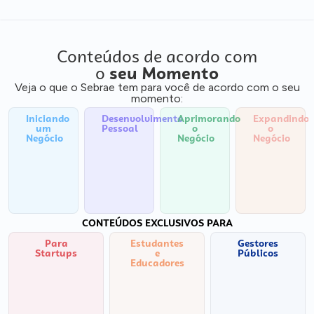
Conteúdos de acordo com
o
seu Momento
Veja o que o Sebrae tem para você de acordo com o seu
momento:
Iniciando
Desenvolvimento
Aprimorando
Expandindo
um
Pessoal
o
o
Negócio
Negócio
Negócio
CONTEÚDOS EXCLUSIVOS PARA
Para
Estudantes
Gestores
Startups
e
Públicos
Educadores