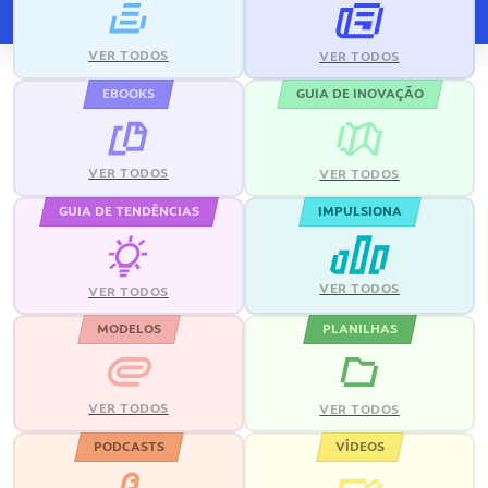
VER TODOS
VER TODOS
EBOOKS
GUIA DE INOVAÇÃO
VER TODOS
VER TODOS
GUIA DE TENDÊNCIAS
IMPULSIONA
VER TODOS
VER TODOS
MODELOS
PLANILHAS
VER TODOS
VER TODOS
PODCASTS
VÍDEOS