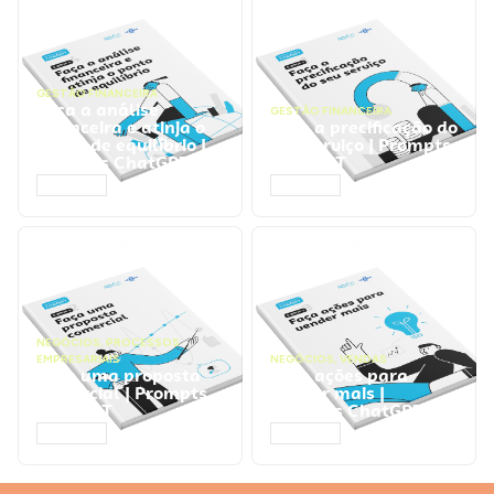
GESTÃO FINANCEIRA
Faça a análise
GESTÃO FINANCEIRA
financeira e atinja o
Faça a precificação do
ponto de equilíbrio |
seu serviço | Prompts
Prompts ChatGPT
ChatGPT
ACESSAR
ACESSAR
NEGÓCIOS
,
PROCESSOS
EMPRESARIAIS
NEGÓCIOS
,
VENDAS
Faça uma proposta
Faça ações para
comercial | Prompts
vender mais |
ChatGPT
Prompts ChatGPT
ACESSAR
ACESSAR