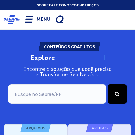
SOBRE
FALE CONOSCO
ENDEREÇOS
MENU
CONTEÚDOS GRATUITOS
Explore
N
o
s
s
o
s
A
Encontre a solução que você precisa
e Transforme Seu Negócio
ARQUIVOS
ARTIGOS