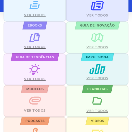
VER TODOS
VER TODOS
EBOOKS
GUIA DE INOVAÇÃO
VER TODOS
VER TODOS
GUIA DE TENDÊNCIAS
IMPULSIONA
VER TODOS
VER TODOS
MODELOS
PLANILHAS
VER TODOS
VER TODOS
PODCASTS
VÍDEOS