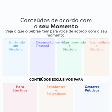
Conteúdos de acordo com
o
seu Momento
Veja o que o Sebrae tem para você de acordo com o seu
momento:
Iniciando
Desenvolvimento
Aprimorando
Expandindo
um
Pessoal
o
o
Negócio
Negócio
Negócio
CONTEÚDOS EXCLUSIVOS PARA
Para
Estudantes
Gestores
Startups
e
Públicos
Educadores