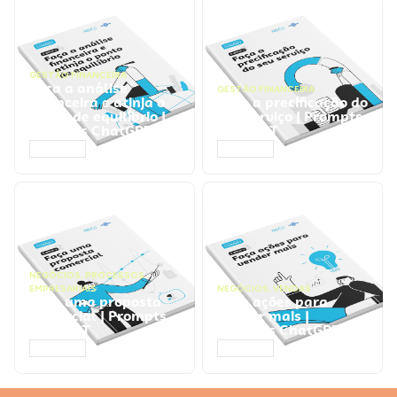
GESTÃO FINANCEIRA
Faça a análise
GESTÃO FINANCEIRA
financeira e atinja o
Faça a precificação do
ponto de equilíbrio |
seu serviço | Prompts
Prompts ChatGPT
ChatGPT
ACESSAR
ACESSAR
NEGÓCIOS
,
PROCESSOS
EMPRESARIAIS
NEGÓCIOS
,
VENDAS
Faça uma proposta
Faça ações para
comercial | Prompts
vender mais |
ChatGPT
Prompts ChatGPT
ACESSAR
ACESSAR