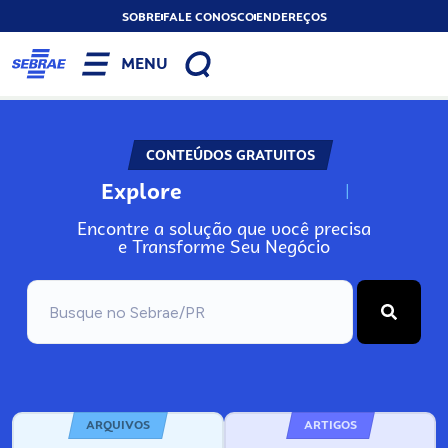
SOBRE
FALE CONOSCO
ENDEREÇOS
MENU
CONTEÚDOS GRATUITOS
Explore
N
o
s
s
o
s
A
Encontre a solução que você precisa
e Transforme Seu Negócio
ARQUIVOS
ARTIGOS