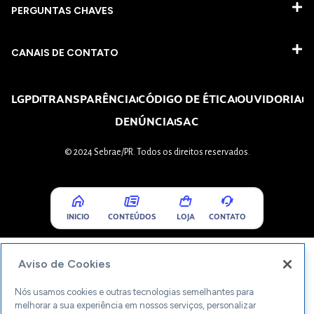
PERGUNTAS CHAVES​
CANAIS DE CONTATO
LGPD
TRANSPARÊNCIA
CÓDIGO DE ÉTICA
OUVIDORIA
DENÚNCIA
SAC
© 2024 Sebrae/PR. Todos os direitos reservados.
INICIO
CONTEÚDOS
LOJA
CONTATO
Aviso de Cookies
Nós usamos cookies e outras tecnologias semelhantes para
melhorar a sua experiência em nossos serviços, personalizar