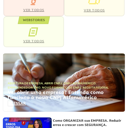
VER TODOS
VER TODOS
WEBSTORIES
VER TODOS
ABERTURA DE EMPRESA
,
ABRIR CNPJ
,
CNPJ ALFANUMÉRICO
,
EMPREENDEDORISMO
,
NOVO FORMATO DE CNPJ
,
RECEITA FEDERAL
Vai abrir uma empresa? Entenda como
funciona o novo CNPJ Alfanumérico
ACESSAR
Como ORGANIZAR sua EMPRESA. Reduzir
erros e crescer com SEGURANÇA.